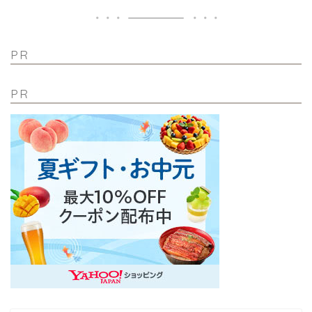
PR
PR