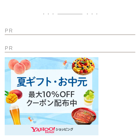
PR
PR