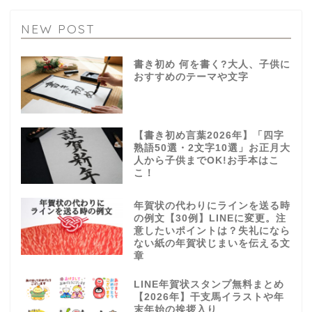
NEW POST
書き初め 何を書く?大人、子供に
おすすめのテーマや文字
【書き初め言葉2026年】「四字
熟語50選・2文字10選」お正月大
人から子供までOK!お手本はこ
こ！
年賀状の代わりにラインを送る時
の例文【30例】LINEに変更。注
意したいポイントは？失礼になら
ない紙の年賀状じまいを伝える文
章
LINE年賀状スタンプ無料まとめ
【2026年】干支馬イラストや年
末年始の挨拶入り