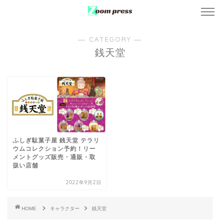
― CATEGORY ―
銭天堂
ふしぎ駄菓子屋 銭天堂 テラリ
ウムコレクション予約！リー
メントグッズ販売・通販・取
扱い店舗
2022年9月2日
HOME
キャラクター
銭天堂