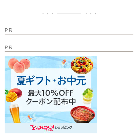
PR
PR