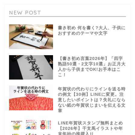
NEW POST
書き初め 何を書く?大人、子供に
おすすめのテーマや文字
【書き初め言葉2026年】「四字
熟語50選・2文字10選」お正月大
人から子供までOK!お手本はこ
こ！
年賀状の代わりにラインを送る時
の例文【30例】LINEに変更。注
意したいポイントは？失礼になら
ない紙の年賀状じまいを伝える文
章
LINE年賀状スタンプ無料まとめ
【2026年】干支馬イラストや年
末年始の挨拶入り