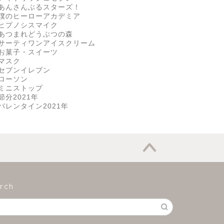
あんさんぶるスターズ！
僕のヒーローアカデミア
ヒプノシスマイク
あつまれどうぶつの森
サーティワンアイスクリーム
お菓子・スイーツ
マスク
セブンイレブン
ローソン
ミニストップ
節分2021年
バレンタイン2021年
rch