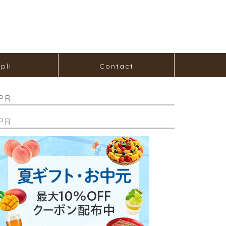
pli
Contact
PR
PR