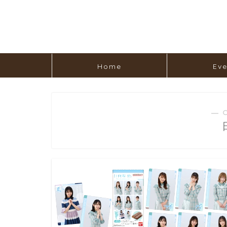
Home
Eve
― 