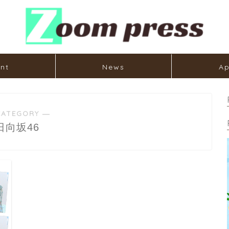
nt
News
Ap
CATEGORY ―
日向坂46