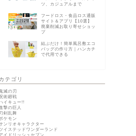
ツ、カジュアルまで
フードロス・食品ロス通販
サイト＆アプリ【10選】
廃棄削減お取り寄せショッ
プ
結ぶだけ！簡単風呂敷エコ
バッグの作り方｜ハンカチ
で代用できる
カテゴリ
鬼滅の刃
呪術廻戦
ハイキュー!!
進撃の巨人
刀剣乱舞
ポケモン
サンリオキャラクター
ツイステッドワンダーランド
アイドリッシュセブン