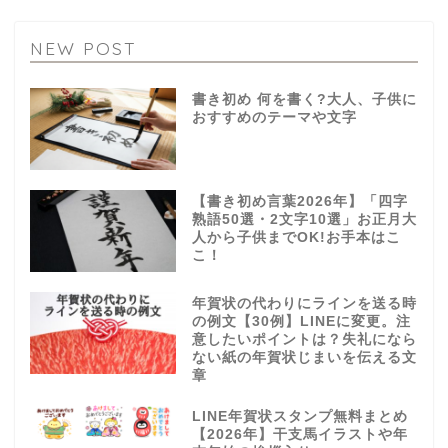
NEW POST
書き初め 何を書く?大人、子供に
おすすめのテーマや文字
【書き初め言葉2026年】「四字
熟語50選・2文字10選」お正月大
人から子供までOK!お手本はこ
こ！
年賀状の代わりにラインを送る時
の例文【30例】LINEに変更。注
意したいポイントは？失礼になら
ない紙の年賀状じまいを伝える文
章
LINE年賀状スタンプ無料まとめ
【2026年】干支馬イラストや年