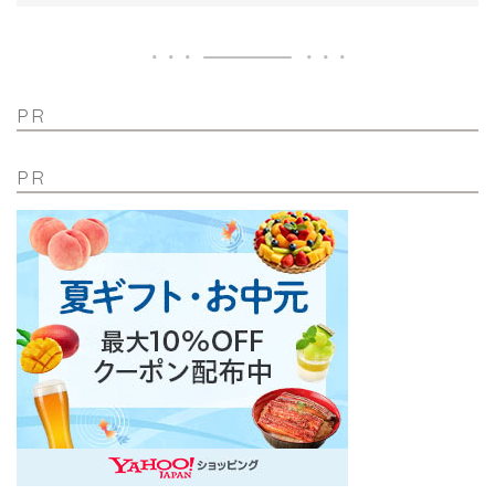
PR
PR