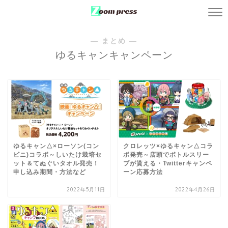
― まとめ ―
ゆるキャンキャンペーン
ゆるキャン△×ローソン(コン
クロレッツ×ゆるキャン△コラ
ビニ)コラボ～しいたけ栽培セ
ボ発売～店頭でボトルスリー
ット＆てぬぐいタオル発売！
ブが貰える・Twitterキャンペ
申し込み期間・方法など
ーン応募方法
2022年5月11日
2022年4月26日