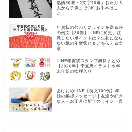
熟語50選・2文字10選」お正月大
人から子供までOK!お手本はこ
こ！
年賀状の代わりにラインを送る時
の例文【30例】LINEに変更。注
意したいポイントは？失礼になら
ない紙の年賀状じまいを伝える文
章
LINE年賀状スタンプ無料まとめ
【2026年】干支馬イラストや年
末年始の挨拶入り
あけおめLINE【例文100例】年
始の挨拶メッセージ｜友達や好き
な人へお正月に新年のライン一言