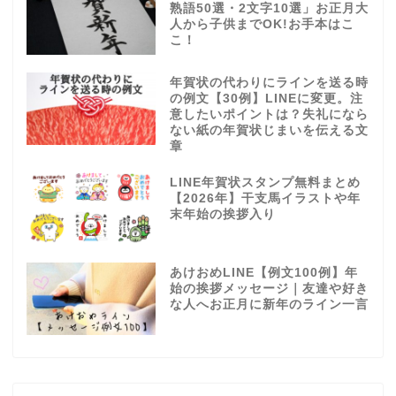
熟語50選・2文字10選」お正月大
人から子供までOK!お手本はこ
こ！
年賀状の代わりにラインを送る時
の例文【30例】LINEに変更。注
意したいポイントは？失礼になら
ない紙の年賀状じまいを伝える文
章
LINE年賀状スタンプ無料まとめ
【2026年】干支馬イラストや年
末年始の挨拶入り
あけおめLINE【例文100例】年
始の挨拶メッセージ｜友達や好き
な人へお正月に新年のライン一言