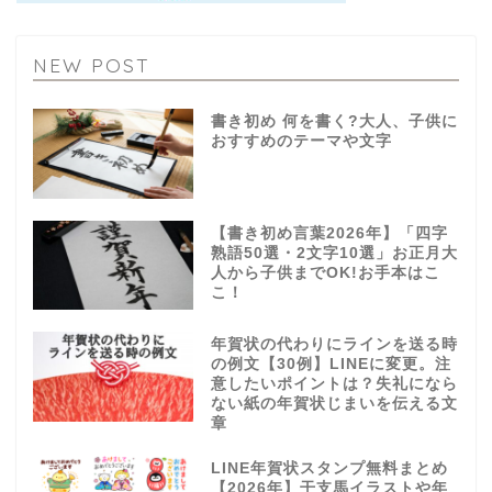
NEW POST
書き初め 何を書く?大人、子供に
おすすめのテーマや文字
【書き初め言葉2026年】「四字
熟語50選・2文字10選」お正月大
人から子供までOK!お手本はこ
こ！
年賀状の代わりにラインを送る時
の例文【30例】LINEに変更。注
意したいポイントは？失礼になら
ない紙の年賀状じまいを伝える文
章
LINE年賀状スタンプ無料まとめ
【2026年】干支馬イラストや年