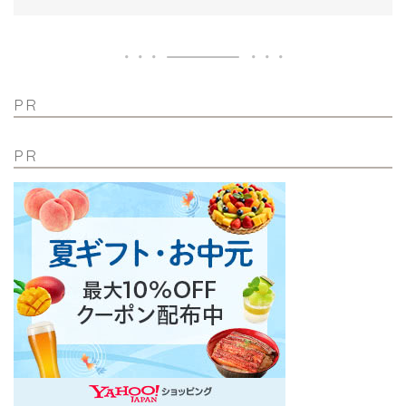
PR
PR