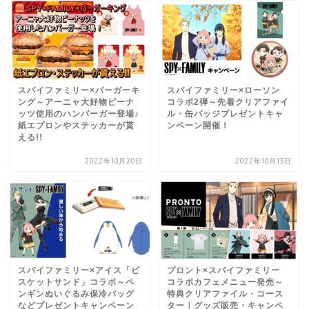
スパイファミリー×バーガーキ
スパイファミリー×ローソン
ング～アーニャ大好物ピーナ
コラボ2弾～先着クリアファイ
ッツ使用のハンバーガー登場♪
ル・缶バッジプレゼントキャ
紙エプロンやステッカーが貰
ンペーン開催！
える!!
2022年10月20日
2022年10月13日
スパイファミリー×アイス「ビ
プロント×スパイファミリー
スケットサンド」コラボ～ペ
コラボカフェメニュー発売～
ンギンぬいぐるみ保冷バッグ
特典クリアファイル・コース
などプレゼントキャンペーン
ター｜グッズ販売・キャンペ