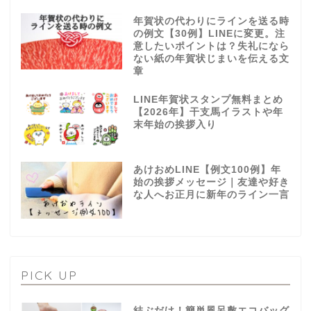
年賀状の代わりにラインを送る時
の例文【30例】LINEに変更。注
意したいポイントは？失礼になら
ない紙の年賀状じまいを伝える文
章
LINE年賀状スタンプ無料まとめ
【2026年】干支馬イラストや年
末年始の挨拶入り
あけおめLINE【例文100例】年
始の挨拶メッセージ｜友達や好き
な人へお正月に新年のライン一言
PICK UP
結ぶだけ！簡単風呂敷エコバッグ