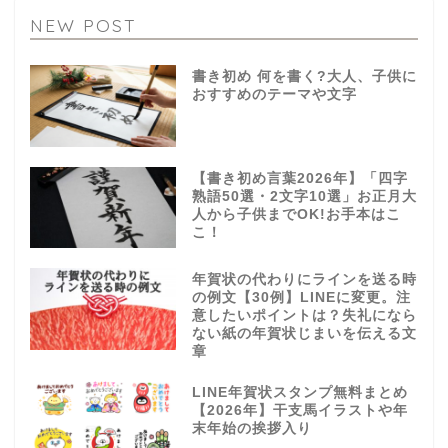
NEW POST
書き初め 何を書く?大人、子供に
おすすめのテーマや文字
【書き初め言葉2026年】「四字
熟語50選・2文字10選」お正月大
人から子供までOK!お手本はこ
こ！
年賀状の代わりにラインを送る時
の例文【30例】LINEに変更。注
意したいポイントは？失礼になら
ない紙の年賀状じまいを伝える文
章
LINE年賀状スタンプ無料まとめ
【2026年】干支馬イラストや年
末年始の挨拶入り