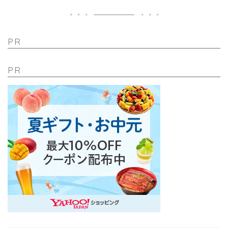
PR
PR