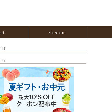
pli
Contact
PR
PR