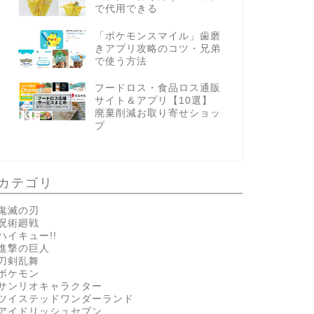
で代用できる
「ポケモンスマイル」歯磨
きアプリ攻略のコツ・兄弟
で使う方法
フードロス・食品ロス通販
サイト＆アプリ【10選】
廃棄削減お取り寄せショッ
プ
カテゴリ
鬼滅の刃
呪術廻戦
ハイキュー!!
進撃の巨人
刀剣乱舞
ポケモン
サンリオキャラクター
ツイステッドワンダーランド
アイドリッシュセブン