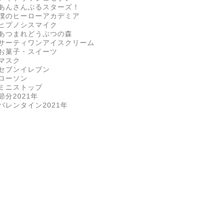
あんさんぶるスターズ！
僕のヒーローアカデミア
ヒプノシスマイク
あつまれどうぶつの森
サーティワンアイスクリーム
お菓子・スイーツ
マスク
セブンイレブン
ローソン
ミニストップ
節分2021年
バレンタイン2021年