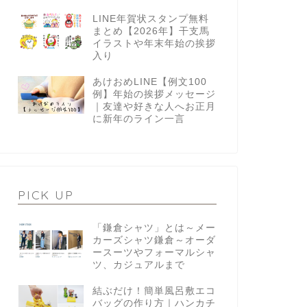
LINE年賀状スタンプ無料
まとめ【2026年】干支馬
イラストや年末年始の挨拶
入り
あけおめLINE【例文100
例】年始の挨拶メッセージ
｜友達や好きな人へお正月
に新年のライン一言
PICK UP
「鎌倉シャツ」とは～メー
カーズシャツ鎌倉～オーダ
ースーツやフォーマルシャ
ツ、カジュアルまで
結ぶだけ！簡単風呂敷エコ
バッグの作り方｜ハンカチ