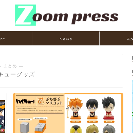
nt
News
Ap
― まとめ ―
キューグッズ