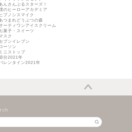
あんさんぶるスターズ！
僕のヒーローアカデミア
ヒプノシスマイク
あつまれどうぶつの森
サーティワンアイスクリーム
お菓子・スイーツ
マスク
セブンイレブン
ローソン
ミニストップ
節分2021年
バレンタイン2021年
rch