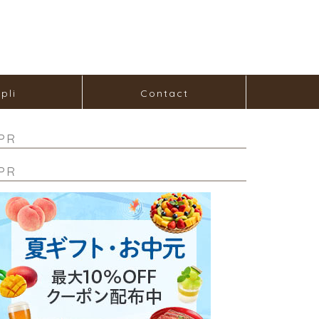
pli
Contact
PR
PR