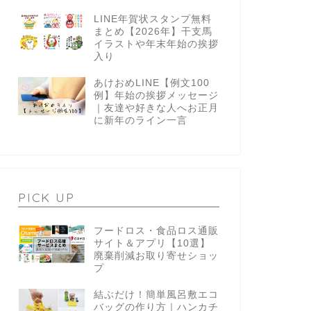
LINE年賀状スタンプ無料
まとめ【2026年】干支馬
イラストや年末年始の挨拶
入り
あけおめLINE【例文100
例】年始の挨拶メッセージ
｜友達や好きな人へお正月
に新年のライン一言
PICK UP
フードロス・食品ロス通販
サイト＆アプリ【10選】
廃棄削減お取り寄せショッ
プ
結ぶだけ！簡単風呂敷エコ
バッグの作り方｜ハンカチ