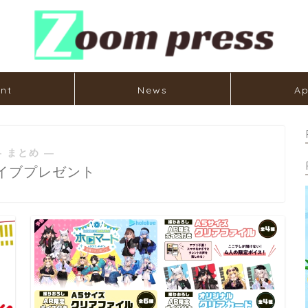
nt
News
Ap
― まとめ ―
イブプレゼント