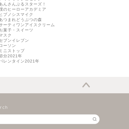
あんさんぶるスターズ！
僕のヒーローアカデミア
ヒプノシスマイク
あつまれどうぶつの森
サーティワンアイスクリーム
お菓子・スイーツ
マスク
セブンイレブン
ローソン
ミニストップ
節分2021年
バレンタイン2021年
rch