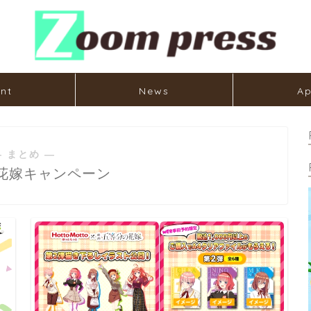
nt
News
Ap
― まとめ ―
花嫁キャンペーン