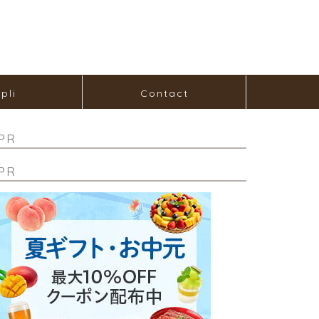
pli
Contact
PR
PR