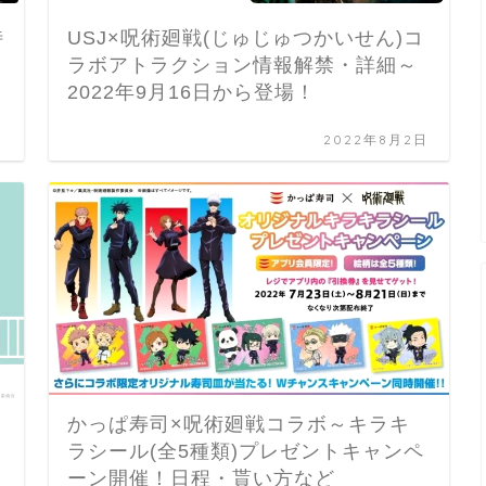
特
USJ×呪術廻戦(じゅじゅつかいせん)コ
ラボアトラクション情報解禁・詳細～
2022年9月16日から登場！
日
2022年8月2日
かっぱ寿司×呪術廻戦コラボ～キラキ
ラシール(全5種類)プレゼントキャンペ
ーン開催！日程・貰い方など