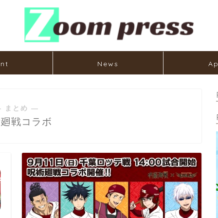
nt
News
Ap
― まとめ ―
術廻戦コラボ