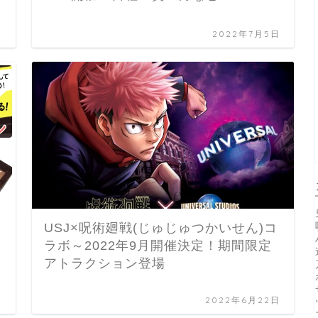
日
2022年7月5日
USJ×呪術廻戦(じゅじゅつかいせん)コ
ラボ～2022年9月開催決定！期間限定
ま
アトラクション登場
る
日
2022年6月22日