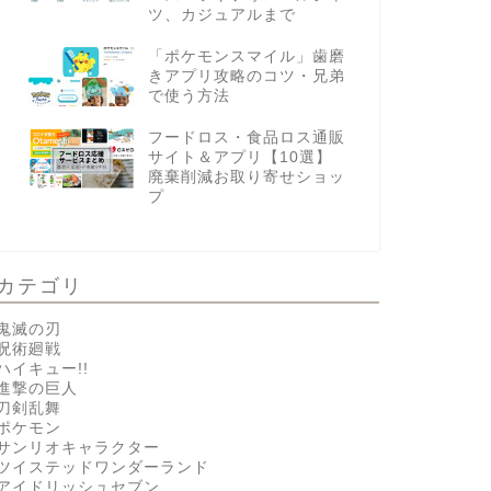
ツ、カジュアルまで
「ポケモンスマイル」歯磨
きアプリ攻略のコツ・兄弟
で使う方法
フードロス・食品ロス通販
サイト＆アプリ【10選】
廃棄削減お取り寄せショッ
プ
カテゴリ
鬼滅の刃
呪術廻戦
ハイキュー!!
進撃の巨人
刀剣乱舞
ポケモン
サンリオキャラクター
ツイステッドワンダーランド
アイドリッシュセブン