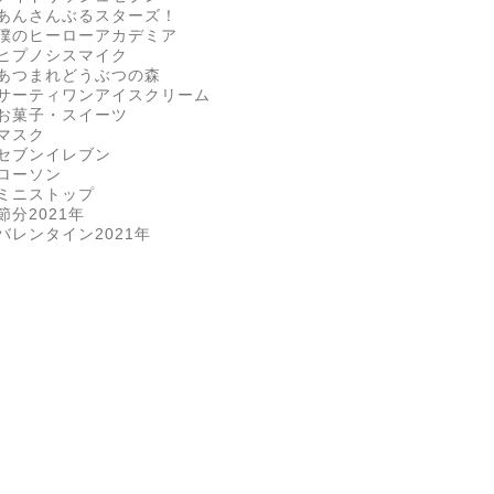
あんさんぶるスターズ！
僕のヒーローアカデミア
ヒプノシスマイク
あつまれどうぶつの森
サーティワンアイスクリーム
お菓子・スイーツ
マスク
セブンイレブン
ローソン
ミニストップ
節分2021年
バレンタイン2021年