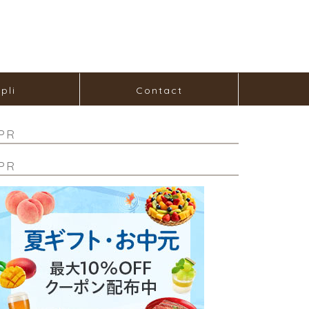
pli
Contact
PR
PR