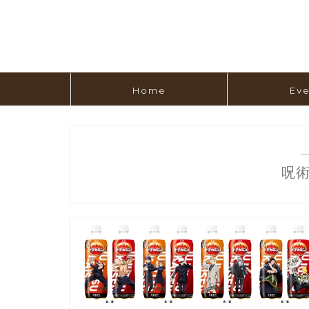
Home
Eve
呪