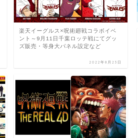
楽天イーグルス×呪術廻戦コラボイベ
ント～9月11日千葉ロッテ戦にてグッ
ズ販売・等身大パネル設定など
日
2022年8月23日