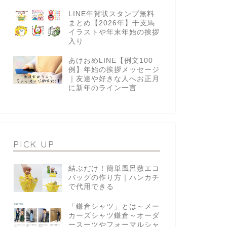
LINE年賀状スタンプ無料
まとめ【2026年】干支馬
イラストや年末年始の挨拶
入り
あけおめLINE【例文100
例】年始の挨拶メッセージ
｜友達や好きな人へお正月
に新年のライン一言
PICK UP
結ぶだけ！簡単風呂敷エコ
バッグの作り方｜ハンカチ
で代用できる
「鎌倉シャツ」とは～メー
カーズシャツ鎌倉～オーダ
ースーツやフォーマルシャ