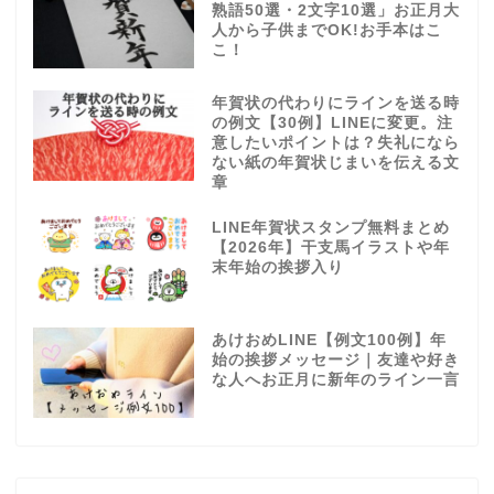
熟語50選・2文字10選」お正月大
人から子供までOK!お手本はこ
こ！
年賀状の代わりにラインを送る時
の例文【30例】LINEに変更。注
意したいポイントは？失礼になら
ない紙の年賀状じまいを伝える文
章
LINE年賀状スタンプ無料まとめ
【2026年】干支馬イラストや年
末年始の挨拶入り
あけおめLINE【例文100例】年
始の挨拶メッセージ｜友達や好き
な人へお正月に新年のライン一言