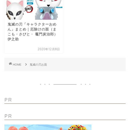
鬼滅の刃「キャラクターおめ
ん」まとめ｜厄除けの面（ま
こも・さびと・ 竈門炭治郎）
伊之助
2020年12月8日
HOME
鬼滅の刃お面
PR
PR