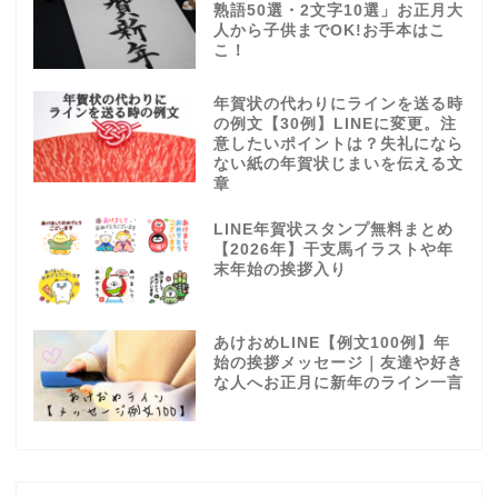
熟語50選・2文字10選」お正月大
人から子供までOK!お手本はこ
こ！
年賀状の代わりにラインを送る時
の例文【30例】LINEに変更。注
意したいポイントは？失礼になら
ない紙の年賀状じまいを伝える文
章
LINE年賀状スタンプ無料まとめ
【2026年】干支馬イラストや年
末年始の挨拶入り
あけおめLINE【例文100例】年
始の挨拶メッセージ｜友達や好き
な人へお正月に新年のライン一言