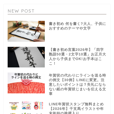
NEW POST
書き初め 何を書く?大人、子供に
おすすめのテーマや文字
【書き初め言葉2026年】「四字
熟語50選・2文字10選」お正月大
人から子供までOK!お手本はこ
こ！
年賀状の代わりにラインを送る時
の例文【30例】LINEに変更。注
意したいポイントは？失礼になら
ない紙の年賀状じまいを伝える文
章
LINE年賀状スタンプ無料まとめ
【2026年】干支馬イラストや年
末年始の挨拶入り