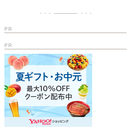
PR
PR