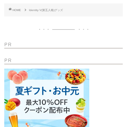
HOME
Identity V(第五人格)グッズ
PR
PR