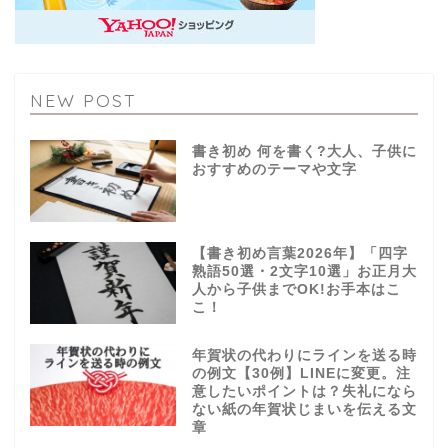
NEW POST
書き初め 何を書く?大人、子供に
おすすめのテーマや文字
【書き初め言葉2026年】「四字
熟語50選・2文字10選」お正月大
人から子供までOK!お手本はこ
こ！
年賀状の代わりにラインを送る時
の例文【30例】LINEに変更。注
意したいポイントは？失礼になら
ない紙の年賀状じまいを伝える文
章