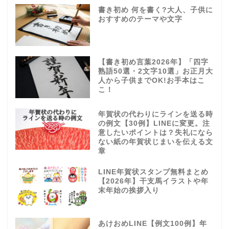
書き初め 何を書く?大人、子供に
おすすめのテーマや文字
【書き初め言葉2026年】「四字
熟語50選・2文字10選」お正月大
人から子供までOK!お手本はこ
こ！
年賀状の代わりにラインを送る時
の例文【30例】LINEに変更。注
意したいポイントは？失礼になら
ない紙の年賀状じまいを伝える文
章
LINE年賀状スタンプ無料まとめ
【2026年】干支馬イラストや年
末年始の挨拶入り
あけおめLINE【例文100例】年