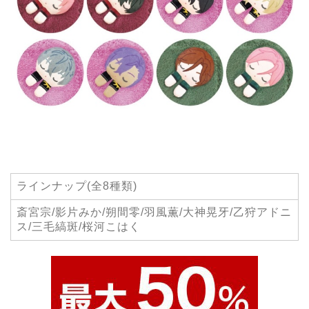
ラインナップ(全8種類)
斎宮宗/影片みか/朔間零/羽風薫/大神晃牙/乙狩アドニ
ス/三毛縞斑/桜河こはく