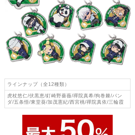
ラインナップ（全12種類）
虎杖悠仁/伏黒恵/釘崎野薔薇/禪院真希/狗巻棘/パン
ダ/五条悟/東堂葵/加茂憲紀/西宮桃/禪院真依/三輪霞