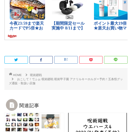
HOME
呪術廻戦
おこして！でふぉ 呪術廻戦 呪術甲子園 アクリルキーホルダー予約！五条悟グッ
ズ通販・取扱い店舗
関連記事