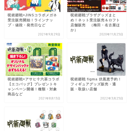
呪術廻戦×JINSコラボメガネ
呪術廻戦プラザグッズまと
受注販売開始！ラインナッ
め！ネット受注販売＆ロフト
プ・値段・発売日など
店舗販売 （梅田・名古屋ほ
か）
2021年9月29日
2020年11月25日
呪術廻戦×アサヒ十六茶コラボ
呪術廻戦 figma 伏黒恵予約！
【エコバッグ】プレゼントキ
フィギュアグッズ販売・通
ャンペーン開催！種類・対象
販・取扱い店舗
商品など
2021年8月13日
2022年3月25日