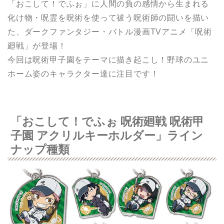
「おこして！でふぉ」に人間の負の感情から生まれる
化け物・呪霊を呪術を使って祓う呪術師の闘いを描い
た、ダークファンタジー・バトル漫画TVアニメ「呪術
廻戦」が登場！
今回は呪術甲子園をテーマに描き起こし！野球のユニ
ホーム姿のキャラクター達に注目です！
「おこして！でふぉ 呪術廻戦 呪術甲
子園 アクリルキーホルダー」ライン
ナップ種類