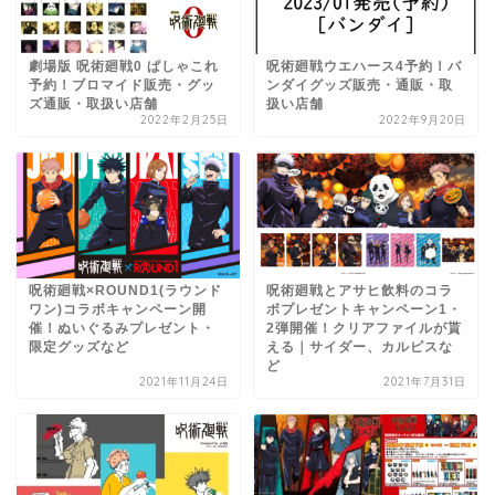
劇場版 呪術廻戦0 ぱしゃこれ
呪術廻戦ウエハース4予約！バ
予約！ブロマイド販売・グッ
ンダイグッズ販売・通販・取
ズ通販・取扱い店舗
扱い店舗
2022年2月25日
2022年9月20日
呪術廻戦×ROUND1(ラウンド
呪術廻戦とアサヒ飲料のコラ
ワン)コラボキャンペーン開
ボプレゼントキャンペーン1・
催！ぬいぐるみプレゼント・
2弾開催！クリアファイルが貰
限定グッズなど
える｜サイダー、カルピスな
ど
2021年11月24日
2021年7月31日