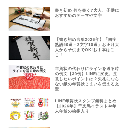
書き初め 何を書く?大人、子供に
おすすめのテーマや文字
【書き初め言葉2026年】「四字
熟語50選・2文字10選」お正月大
人から子供までOK!お手本はこ
こ！
年賀状の代わりにラインを送る時
の例文【30例】LINEに変更。注
意したいポイントは？失礼になら
ない紙の年賀状じまいを伝える文
章
LINE年賀状スタンプ無料まとめ
【2026年】干支馬イラストや年
末年始の挨拶入り