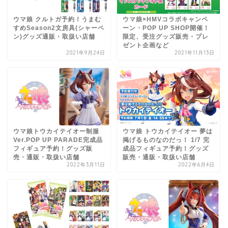
ウマ娘 クルトガ予約！うまむ
ウマ娘×HMVコラボキャンペ
すめSeason2文房具(シャーペ
ーン・POP UP SHOP開催！
ン)グッズ通販・取扱い店舗
限定、受注グッズ販売・プレ
ゼント企画など
2021年9月24日
2021年11月13日
ウマ娘トウカイテイオー制服
ウマ娘 トウカイテイオー 夢は
Ver.POP UP PARADE完成品
掲げるものなのだっ！ 1/7 完
フィギュア予約！グッズ販
成品フィギュア予約！グッズ
売・通販・取扱い店舗
販売・通販・取扱い店舗
2022年3月11日
2022年6月4日