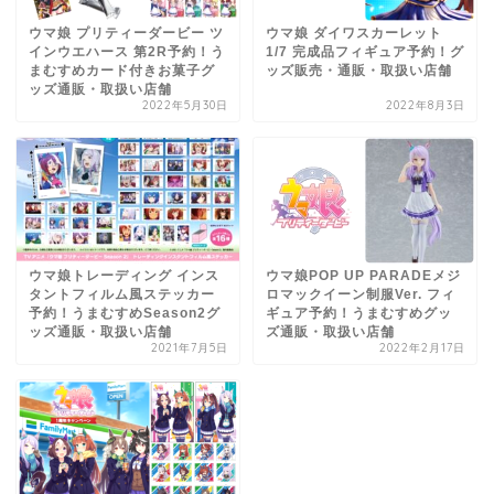
ウマ娘 プリティーダービー ツ
ウマ娘 ダイワスカーレット
インウエハース 第2R予約！う
1/7 完成品フィギュア予約！グ
まむすめカード付きお菓子グ
ッズ販売・通販・取扱い店舗
ッズ通販・取扱い店舗
2022年5月30日
2022年8月3日
ウマ娘トレーディング インス
ウマ娘POP UP PARADEメジ
タントフィルム風ステッカー
ロマックイーン制服Ver. フィ
予約！うまむすめSeason2グ
ギュア予約！うまむすめグッ
ッズ通販・取扱い店舗
ズ通販・取扱い店舗
2021年7月5日
2022年2月17日