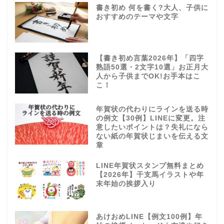
書き初め 何を書く?大人、子供に
おすすめのテーマや文字
【書き初め言葉2026年】「四字
熟語50選・2文字10選」お正月大
人から子供までOK!お手本はこ
こ！
年賀状の代わりにラインを送る時
の例文【30例】LINEに変更。注
意したいポイントは？失礼になら
ない紙の年賀状じまいを伝える文
章
LINE年賀状スタンプ無料まとめ
【2026年】干支馬イラストや年
末年始の挨拶入り
あけおめLINE【例文100例】年