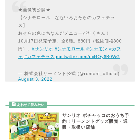
★画像初公開★
【シナモロール なないろおそらのカフェテラ
ス】
おそらの色にちなんだメニューがたくさん！
10月17日発売予定。全8種。880円（税抜価格800
円）。
#サンリオ
#シナモロール
#シナモン
#カフ
ェ
#カフェテラス
pic.twitter.com/nxROy6B0WG
— 株式会社リーメント公式 (@rement_official)
August 3, 2022
サンリオ ポチャッコのおうち予
約！リーメントグッズ販売・通
販・取扱い店舗