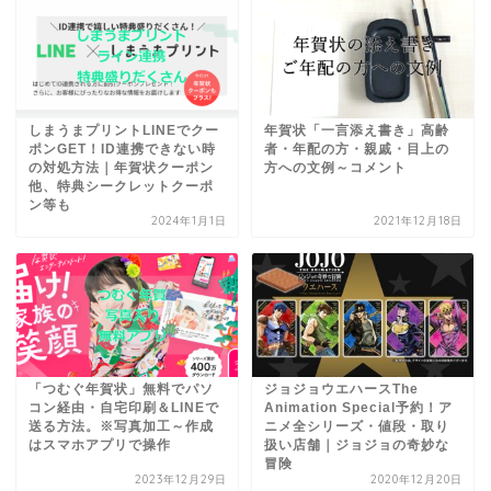
しまうまプリントLINEでクー
年賀状「一言添え書き」高齢
ポンGET！ID連携できない時
者・年配の方・親戚・目上の
の対処方法｜年賀状クーポン
方への文例～コメント
他、特典シークレットクーポ
ン等も
2024年1月1日
2021年12月18日
「つむぐ年賀状」無料でパソ
ジョジョウエハースThe
コン経由・自宅印刷＆LINEで
Animation Special予約！ア
送る方法。※写真加工～作成
ニメ全シリーズ・値段・取り
はスマホアプリで操作
扱い店舗｜ジョジョの奇妙な
冒険
2023年12月29日
2020年12月20日