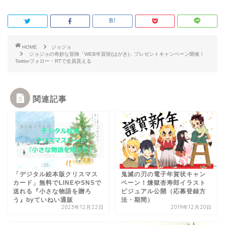
HOME
ジョジョ
ジョジョの奇妙な冒険「WEB年賀状(はがき)」プレゼントキャンペーン開催！
Twitterフォロー・RTで全員貰える
関連記事
「デジタル絵本版クリスマス
鬼滅の刃の電子年賀状キャン
カード」無料でLINEやSNSで
ペーン！煉獄杏寿郎イラスト
送れる『小さな物語を贈ろ
ビジュアル公開（応募登録方
う』byていねい通販
法・期間）
2023年12月22日
2019年12月20日