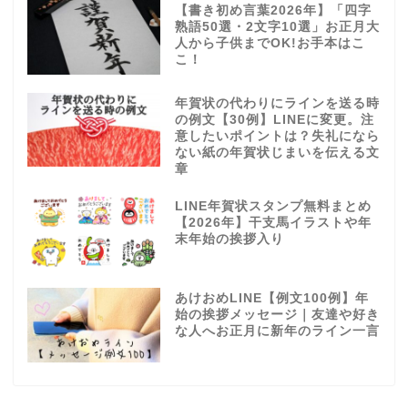
【書き初め言葉2026年】「四字
熟語50選・2文字10選」お正月大
人から子供までOK!お手本はこ
こ！
年賀状の代わりにラインを送る時
の例文【30例】LINEに変更。注
意したいポイントは？失礼になら
ない紙の年賀状じまいを伝える文
章
LINE年賀状スタンプ無料まとめ
【2026年】干支馬イラストや年
末年始の挨拶入り
あけおめLINE【例文100例】年
始の挨拶メッセージ｜友達や好き
な人へお正月に新年のライン一言