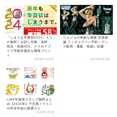
「しまうま年賀状2024」４つ
ジョジョの奇妙な冒険 空条徐
の無料！お試し印刷・送料・
倫 フィギュアペン予約！グッ
宛名・投函代行。スマホアプ
ズ販売・通販・取扱い店舗
リで写真年賀状も簡単プリン
ト
2023年12月5日
2022年4月19日
LINE年賀状スタンプ無料まと
め【2026年】干支馬イラスト
や年末年始の挨拶入り
2026年1月1日