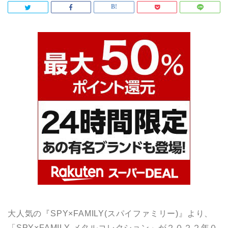
大人気の『SPY×FAMILY(スパイファミリー)』より、
「SPY×FAMILY メタルコレクション」が２０２２年０