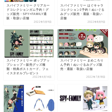
スパイファミリー クリアカー
スパイファミリー はぐキャラ
ドコレクションガム予約！グ
コレクション2予約！ぬいぐる
ッズ販売・SPY×FAMILY通
みグッズ販売・通販・取扱い
販・取扱い店舗
店舗
2022年5月9日
2022年8月9日
スパイファミリー ポップアッ
スパイファミリー まめころり
プショップ～販売グッズ種
ん予約！ぬいぐるみグッズ販
類・特典ポストカード、フェ
売・通販・取扱い店舗
イスタオルプレゼント
2022年4月14日
2022年7月18日