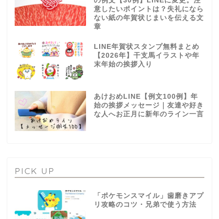
の例文【30例】LINEに変更。注
意したいポイントは？失礼になら
ない紙の年賀状じまいを伝える文
章
LINE年賀状スタンプ無料まとめ
【2026年】干支馬イラストや年
末年始の挨拶入り
あけおめLINE【例文100例】年
始の挨拶メッセージ｜友達や好き
な人へお正月に新年のライン一言
PICK UP
「ポケモンスマイル」歯磨きアプ
リ攻略のコツ・兄弟で使う方法