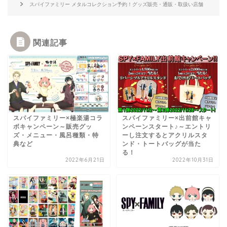
スパイファミリー メタルコレクション予約！グッズ販売・通販・取扱い店舗
関連記事
スパイファミリー×極楽湯コラ
スパイファミリー×出前館キャ
ボキャンペーン～販売グッ
ンペーンスタート♪～エントリ
ズ・メニュー・風呂種類・特
ーし注文するとアクリルスタ
典など
ンド・トートバッグが当た
る！
2022年6月21日
2022年10月31日