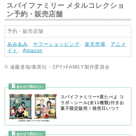
スパイファミリー メタルコレクショ
ン予約・販売店舗
予約・販売店舗
あみあみ
、
ヤフーショッピング
、
楽天市場
、
アニメ
イト
、
Amazon
© 遠藤達哉/集英社・SPY×FAMILY製作委員会
スパイファミリー×星たべよ コ
ラボ～シール(全11種類)付きお
菓子限定販売！発売日いつ？