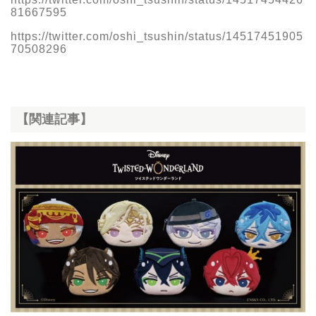
81667595
https://twitter.com/oshi_tsushin/status/14517451905
70508296
【関連記事】