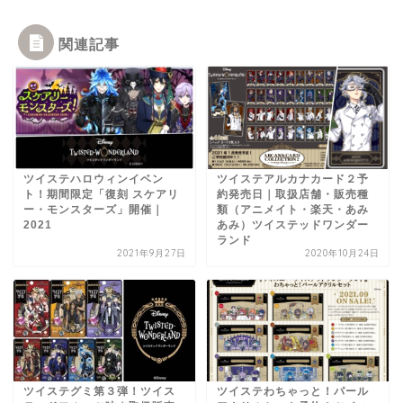
関連記事
ツイステハロウィンイベン
ツイステアルカナカード２予
ト！期間限定「復刻 スケアリ
約発売日｜取扱店舗・販売種
ー・モンスターズ」開催｜
類（アニメイト・楽天・あみ
2021
あみ）ツイステッドワンダー
ランド
2021年9月27日
2020年10月24日
ツイステグミ第３弾！ツイス
ツイステわちゃっと！パール