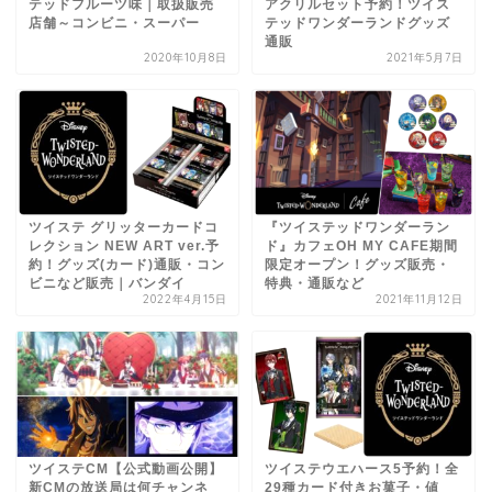
テッドフルーツ味｜取扱販売
アクリルセット予約！ツイス
店舗～コンビニ・スーパー
テッドワンダーランドグッズ
通販
2020年10月8日
2021年5月7日
ツイステ グリッターカードコ
『ツイステッドワンダーラン
レクション NEW ART ver.予
ド』カフェOH MY CAFE期間
約！グッズ(カード)通販・コン
限定オープン！グッズ販売・
ビニなど販売｜バンダイ
特典・通販など
2022年4月15日
2021年11月12日
ツイステCM【公式動画公開】
ツイステウエハース5予約！全
新CMの放送局は何チャンネ
29種カード付きお菓子・値