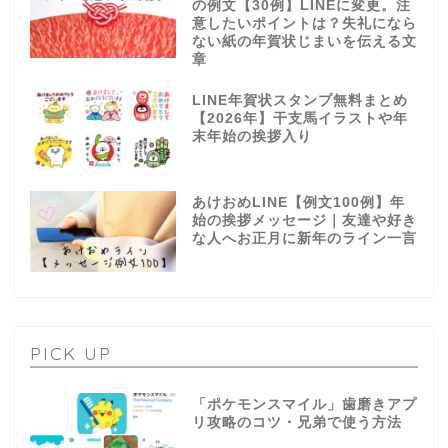
の例文【30例】LINEに変更。注
意したいポイントは？失礼になら
ない紙の年賀状じまいを伝える文
章
LINE年賀状スタンプ無料まとめ
【2026年】干支馬イラストや年
末年始の挨拶入り
あけおめLINE【例文100例】年
始の挨拶メッセージ｜友達や好き
な人へお正月に新年のライン一言
PICK UP
「ポケモンスマイル」歯磨きアプ
リ攻略のコツ・兄弟で使う方法