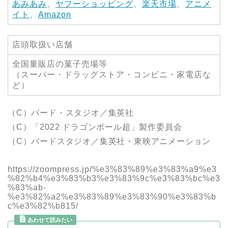
あみあみ
、
ヤフーショッピング
、
楽天市場
、
アニメ
イト
、
Amazon
店頭取扱い店舗
全国量販店の菓子売場等
（スーパー・ドラッグストア・コンビニ・家電店な
ど）
（C）バード・スタジオ／集英社
（C）「2022 ドラゴンボール超」製作委員会
（C）バードスタジオ／集英社・東映アニメーション
https://zoompress.jp/%e3%83%89%e3%83%a9%e3
%82%b4%e3%83%b3%e3%83%9c%e3%83%bc%e3
%83%ab-
%e3%82%a2%e3%83%89%e3%83%90%e3%83%b
c%e3%82%b815/