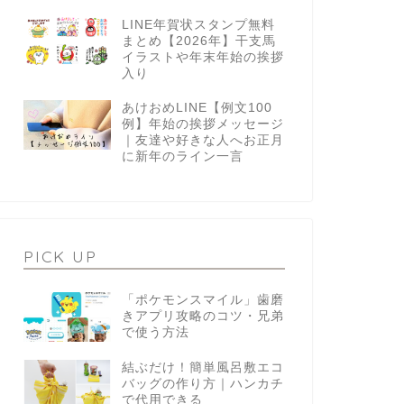
LINE年賀状スタンプ無料
まとめ【2026年】干支馬
イラストや年末年始の挨拶
入り
あけおめLINE【例文100
例】年始の挨拶メッセージ
｜友達や好きな人へお正月
に新年のライン一言
PICK UP
「ポケモンスマイル」歯磨
きアプリ攻略のコツ・兄弟
で使う方法
結ぶだけ！簡単風呂敷エコ
バッグの作り方｜ハンカチ
で代用できる