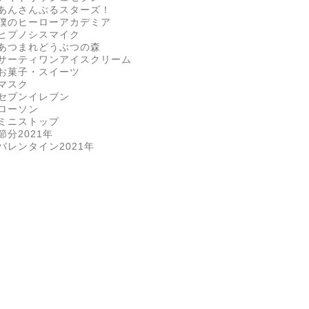
あんさんぶるスターズ！
僕のヒーローアカデミア
ヒプノシスマイク
あつまれどうぶつの森
サーティワンアイスクリーム
お菓子・スイーツ
マスク
セブンイレブン
ローソン
ミニストップ
節分2021年
バレンタイン2021年