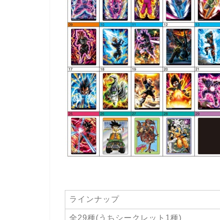
ラインナップ
全29種(うちシークレット1種)