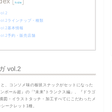
dex
[
]
hide
l.2
ol.2ラインナップ・種類
ol.2基本情報
ol.2予約・販売店舗
vol.2
ドと、コンソメ味の板状スナックがセットになった
ゴンボール超』の「“未来”トランクス編」、『ドラゴ
、構図・イラストタッチ・加工すべてにこだわったメ
+シークレット1種。