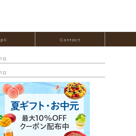
pli
Contact
PR
PR