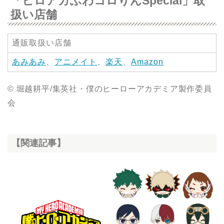
「ヒロアカふわコロりんSpecial」取
扱い店舗
通販取扱い店舗
あみあみ
、
アニメイト
、
楽天
、
Amazon
© 堀越耕平/集英社・僕のヒーローアカデミア製作委員
会
【関連記事】