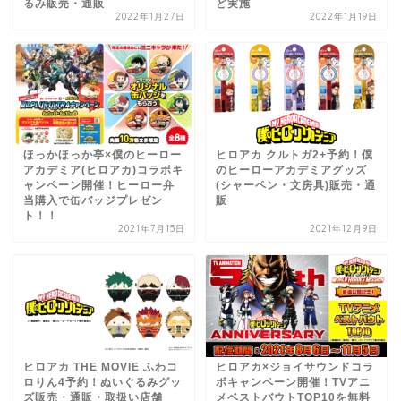
るみ販売・通販
ど実施
2022年1月27日
2022年1月19日
ほっかほっか亭×僕のヒーロー
ヒロアカ クルトガ2+予約！僕
アカデミア(ヒロアカ)コラボキ
のヒーローアカデミアグッズ
ャンペーン開催！ヒーロー弁
(シャーペン・文房具)販売・通
当購入で缶バッジプレゼン
販
ト！！
2021年7月15日
2021年12月9日
ヒロアカ THE MOVIE ふわコ
ヒロアカ×ジョイサウンドコラ
ロりん4予約！ぬいぐるみグッ
ボキャンペーン開催！TVアニ
ズ販売・通販・取扱い店舗
メベストバウトTOP10を無料