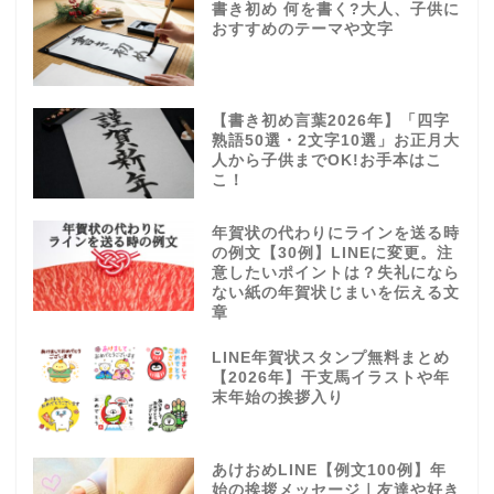
書き初め 何を書く?大人、子供に
おすすめのテーマや文字
【書き初め言葉2026年】「四字
熟語50選・2文字10選」お正月大
人から子供までOK!お手本はこ
こ！
年賀状の代わりにラインを送る時
の例文【30例】LINEに変更。注
意したいポイントは？失礼になら
ない紙の年賀状じまいを伝える文
章
LINE年賀状スタンプ無料まとめ
【2026年】干支馬イラストや年
末年始の挨拶入り
あけおめLINE【例文100例】年
始の挨拶メッセージ｜友達や好き