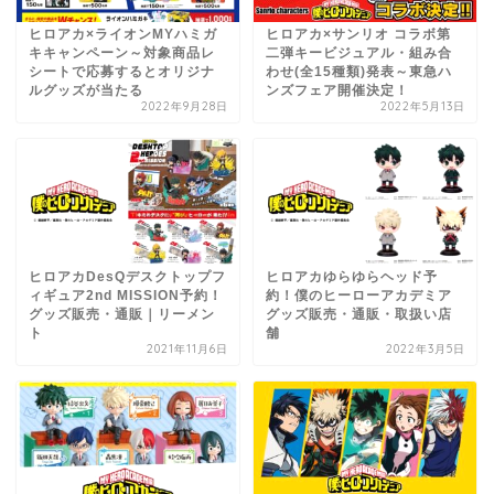
ヒロアカ×ライオンMYハミガ
ヒロアカ×サンリオ コラボ第
キキャンペーン～対象商品レ
二弾キービジュアル・組み合
シートで応募するとオリジナ
わせ(全15種類)発表～東急ハ
ルグッズが当たる
ンズフェア開催決定！
2022年9月28日
2022年5月13日
ヒロアカDesQデスクトップフ
ヒロアカゆらゆらヘッド予
ィギュア2nd MISSION予約！
約！僕のヒーローアカデミア
グッズ販売・通販｜リーメン
グッズ販売・通販・取扱い店
ト
舗
2021年11月6日
2022年3月5日