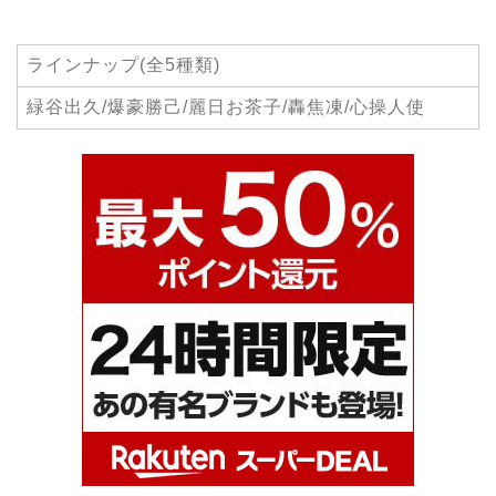
ラインナップ(全5種類)
緑谷出久/爆豪勝己/麗日お茶子/轟焦凍/心操人使