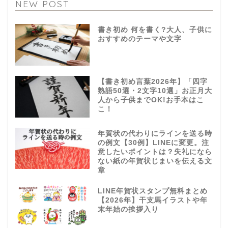
NEW POST
書き初め 何を書く?大人、子供に
おすすめのテーマや文字
【書き初め言葉2026年】「四字
熟語50選・2文字10選」お正月大
人から子供までOK!お手本はこ
こ！
年賀状の代わりにラインを送る時
の例文【30例】LINEに変更。注
意したいポイントは？失礼になら
ない紙の年賀状じまいを伝える文
章
LINE年賀状スタンプ無料まとめ
【2026年】干支馬イラストや年
末年始の挨拶入り