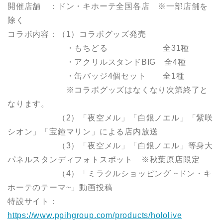
開催店舗 ：ドン・キホーテ全国各店 ※一部店舗を
除く
コラボ内容：（1）コラボグッズ発売
・もちどる 全31種
・アクリルスタンドBIG 全4種
・缶バッジ4個セット 全1種
※コラボグッズはなくなり次第終了と
なります。
（2）「夜空メル」「白銀ノエル」「紫咲
シオン」「宝鐘マリン」による店内放送
（3）「夜空メル」「白銀ノエル」等身大
パネルスタンディフォトスポット ※秋葉原店限定
（4）「ミラクルショッピング ~ドン・キ
ホーテのテーマ~」動画投稿
特設サイト：
https://www.ppihgroup.com/products/hololive