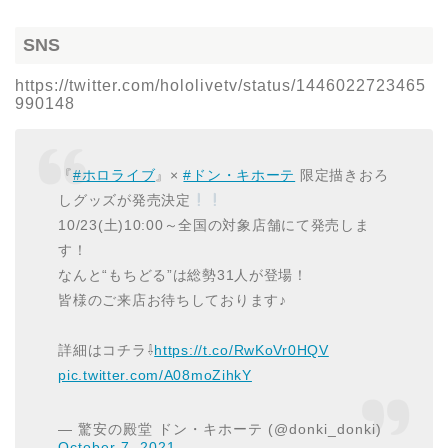
SNS
https://twitter.com/hololivetv/status/1446022723465
990148
『
#ホロライブ
』×
#ドン・キホーテ
限定描きおろ
しグッズが発売決定
10/23(土)10:00～全国の対象店舗にて発売しま
す！
なんと“もちどる”は総勢31人が登場！
皆様のご来店お待ちしております♪
詳細はコチラ⇩
https://t.co/RwKoVr0HQV
pic.twitter.com/A08moZihkY
— 驚安の殿堂 ドン・キホーテ (@donki_donki)
October 7, 2021