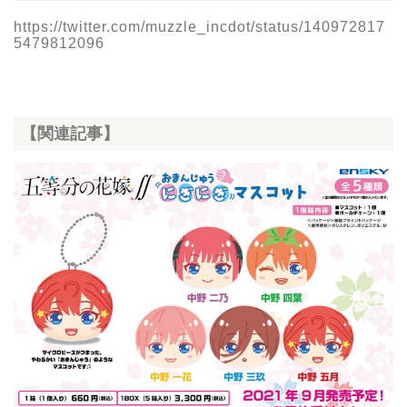
https://twitter.com/muzzle_incdot/status/140972817
5479812096
【関連記事】