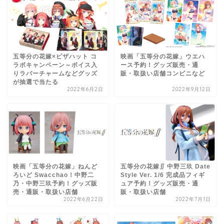
五等分の花嫁×ピザハット コ
映画「五等分の花嫁」ウエハ
ラボキャンペーン～ボイス入
ース予約！グッズ販売・通
りラバーチャームなどグッズ
販・取扱い店舗コンビニなど
が抽選で当たる
2022年6月2日
2022年9月12日
映画「五等分の花嫁」ねんど
五等分の花嫁∬ 中野三玖 Date
ろいど Swacchao！中野二
Style Ver. 1/6 完成品フィギ
乃・中野三玖予約！グッズ販
ュア予約！グッズ販売・通
売・通販・取扱い店舗
販・取扱い店舗
2022年6月22日
2022年7月1日