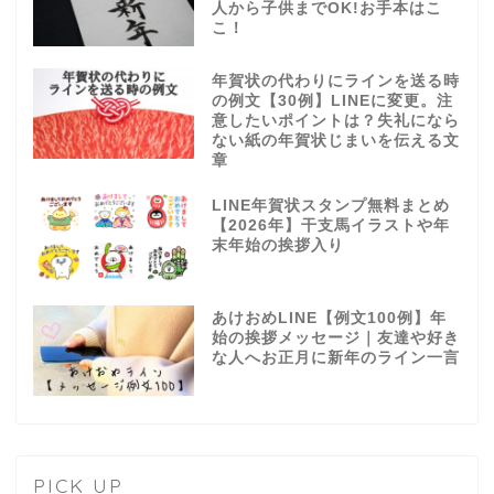
人から子供までOK!お手本はこ
こ！
年賀状の代わりにラインを送る時
の例文【30例】LINEに変更。注
意したいポイントは？失礼になら
ない紙の年賀状じまいを伝える文
章
LINE年賀状スタンプ無料まとめ
【2026年】干支馬イラストや年
末年始の挨拶入り
あけおめLINE【例文100例】年
始の挨拶メッセージ｜友達や好き
な人へお正月に新年のライン一言
PICK UP