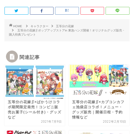
HOME
キャラクター
五等分の花嫁
五等分の花嫁∬ポップアップストアin 東急ハンズ開催！オリジナルグッズ販売・
購入特典プレゼント
関連記事
五等分の花嫁∬×ばかうけコラ
五等分の花嫁∬×カプコンカフ
ボ期間限定発売！コンビニ販
ェ池袋店コラボ！メニュー・
売お菓子(シール付き)・グッズ
グッズ販売｜開催日程・予約
など
情報など
2021年7月9日
2022年2月10日