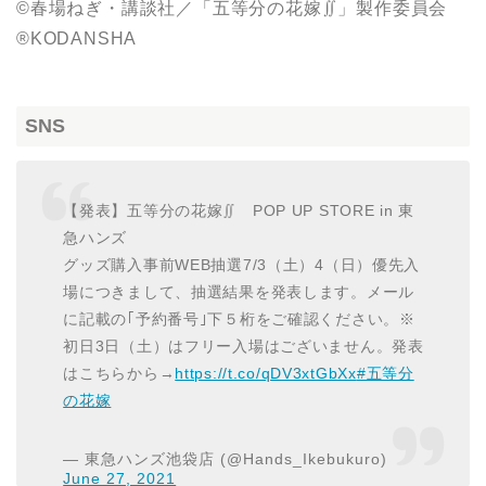
©春場ねぎ・講談社／「五等分の花嫁∬」製作委員会
®KODANSHA
SNS
【発表】五等分の花嫁∬ POP UP STORE in 東
急ハンズ
グッズ購入事前WEB抽選7/3（土）4（日）優先入
場につきまして、抽選結果を発表します。メール
に記載の｢予約番号｣下５桁をご確認ください。※
初日3日（土）はフリー入場はございません。発表
はこちらから→
https://t.co/qDV3xtGbXx
#五等分
の花嫁
— 東急ハンズ池袋店 (@Hands_Ikebukuro)
June 27, 2021