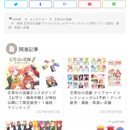
HOME
キャラクター
五等分の花嫁
映画 五等分の花嫁 アクリルスタンド(マーチングバンド)予約！グッズ販売・通
販・取扱い店舗
関連記事
五等分の花嫁∬コラボグッズ
五等分の花嫁 クリアカードコ
【お守り・御朱印帳】が神社
レクションガム2予約！グッズ
仏閣にて限定販売！！値段・
販売・通販・取扱い店舗
ラインナップ
2021年10月21日
2022年3月10日