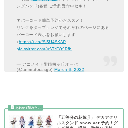
ングバンド)各種 ご予約受付中セキ！
▼バーコード簡単予約がおススメ！
リンクをタップ→レジでそれぞれのページにある
バーコード表示をお願いします
♪
https://t.co/fSl5U4SKAP
pic.twitter.com/uSTrFO9Rfh
— アニメイト聖蹟桜ヶ丘オーパ
(@animatesssgo)
March 6, 2022
「五等分の花嫁∬」 デカアクリ
ルスタンド snow ver.予約！グ