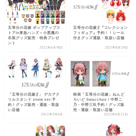
五等分の花嫁 ポップアップス
五等分の花嫁∬『コレクション
トアin東急ハンズ～小悪魔の
フィギュア』予約！！シール
衣装グッズ販売・特典プレゼ
付きグッズ通販・取扱い店舗
ント
2022年6月18日
2021年8月29日
「五等分の花嫁∬」 デカアク
映画「五等分の花嫁」ねんど
リルスタンド snow ver.予
ろいど Swacchao！中野二
約！グッズ販売・通販・取扱
乃・中野三玖予約！グッズ販
い店舗
売・通販・取扱い店舗
2022年3月4日
2022年6月22日