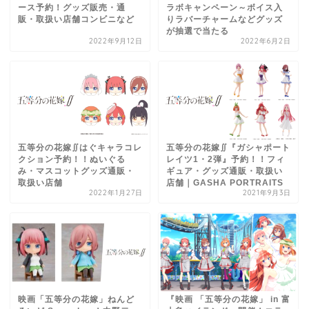
ース予約！グッズ販売・通
ラボキャンペーン～ボイス入
販・取扱い店舗コンビニなど
りラバーチャームなどグッズ
が抽選で当たる
2022年9月12日
2022年6月2日
五等分の花嫁∬はぐキャラコレ
五等分の花嫁∬『ガシャポート
クション予約！！ぬいぐる
レイツ1・2弾』予約！！フィ
み・マスコットグッズ通販・
ギュア・グッズ通販・取扱い
取扱い店舗
店舗｜GASHA PORTRAITS
2022年1月27日
2021年9月3日
映画「五等分の花嫁」ねんど
『映画 「五等分の花嫁」 in 富