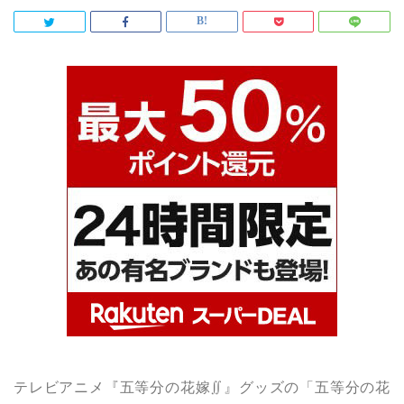
テレビアニメ『五等分の花嫁∬』グッズの「五等分の花