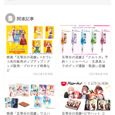
関連記事
映画『五等分の花嫁』×タワレ
五等分の花嫁∬『クルトガ』予
コ先行販売ポップアップ！グ
約！！シャーペン・文房具コ
ッズ販売・ブロマイド特典な
ラボグッズ通販・取扱い店舗
ど
2022年2月18日
2021年6月14日
映画「五等分の花嫁」ウエハ
五等分の花嫁×ピザハット コ