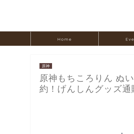
Home
Eve
原神
原神もちころりん ぬいぐ
約！げんしんグッズ通