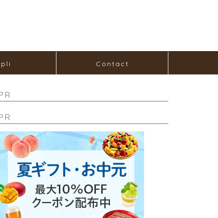
pli
Contact
PR
PR