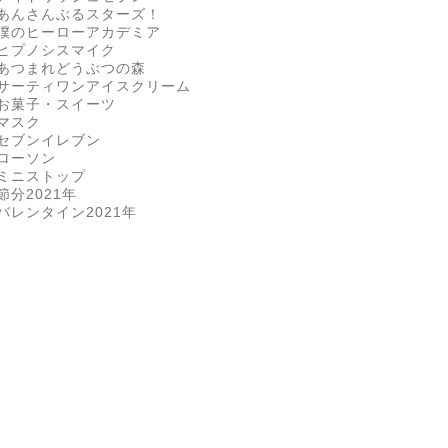
あんさんぶるスターズ！
僕のヒーローアカデミア
ヒプノシスマイク
あつまれどうぶつの森
サーティワンアイスクリーム
お菓子・スイーツ
マスク
セブンイレブン
ローソン
ミニストップ
節分2021年
バレンタイン2021年