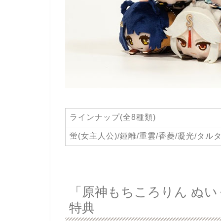
ラインナップ(全8種類)
蛍(女主人公)/鍾離/重雲/香菱/凝光/タル
「原神もちころりん ぬいぐ
特典