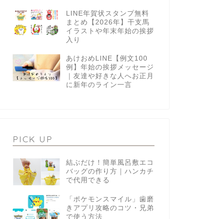
LINE年賀状スタンプ無料
まとめ【2026年】干支馬
イラストや年末年始の挨拶
入り
あけおめLINE【例文100
例】年始の挨拶メッセージ
｜友達や好きな人へお正月
に新年のライン一言
PICK UP
結ぶだけ！簡単風呂敷エコ
バッグの作り方｜ハンカチ
で代用できる
「ポケモンスマイル」歯磨
きアプリ攻略のコツ・兄弟
で使う方法