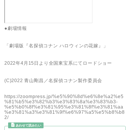
●劇場情報
「劇場版『名探偵コナン ハロウィンの花嫁』」
2022年4月15日より全国東宝系にてロードショー
(C)2022 青山剛昌／名探偵コナン製作委員会
https://zoompress.jp/%e5%90%8d%e6%8e%a2%e5
%81%b5%e3%82%b3%e3%83%8a%e3%83%b3-
%e5%b0%8f%e3%81%95%e3%81%8f%e3%81%aa
%e3%81%a3%e3%81%9f%e6%97%a5%e5%b8%b8
2/