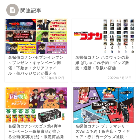
関連記事
名探偵コナン×セブンイレブン
名探偵コナン ハロウィンの花
～プレゼントキャンペーン開
嫁 ぱしゃこれ予約！グッズ販
催！下敷き・クリアファイ
売・通販・取扱い店舗
ル・缶バッジなどが貰える
2022年4月12日
2022年6月16日
名探偵コナン×カゴメ第4弾キ
名探偵コナン プチラマシリー
ャンペーン～豪華賞品が当た
ズVol.1予約！販売店・フィギ
る企画(応募方法)・限定商品発
ュア・赤井秀一グッズ通販・