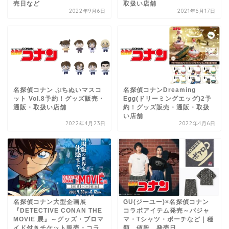
売日など
取扱い店舗
2022年9月6日
2021年6月17日
名探偵コナン ぷちぬいマスコ
名探偵コナンDreaming
ット Vol.8予約！グッズ販売・
Egg(ドリーミングエッグ)2予
通販・取扱い店舗
約！グッズ販売・通販・取扱
い店舗
2022年4月23日
2022年4月6日
名探偵コナン大型企画展
GU(ジーユー)×名探偵コナン
『DETECTIVE CONAN THE
コラボアイテム発売～パジャ
MOVIE 展』～グッズ・ブロマ
マ・Tシャツ・ポーチなど｜種
イド付きチケット販売・コラ
類、値段、発売日