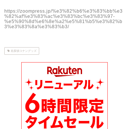
https://zoompress.jp/%e3%82%b6%e3%83%bb%e3
%82%af%e3%83%ac%e3%83%bc%e3%83%97-
%e5%90%8d%e6%8e%a2%e5%81%b5%e3%82%b
3%e3%83%8a%e3%83%b3/
名探偵コナングッズ