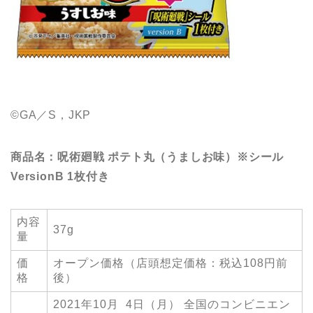
©GA／S，JKP
商品名：呪術廻戦 ポテト丸（うましお味）※シール
VersionB 1枚付き
内容
37g
量
価
オープン価格（店頭想定価格：税込108円前
格
後）
2021年10月 4日（月） 全国のコンビニエン