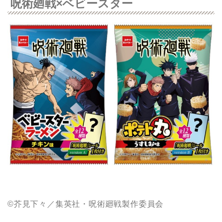
呪術廻戦×ベビースター
©芥見下々／集英社・呪術廻戦製作委員会