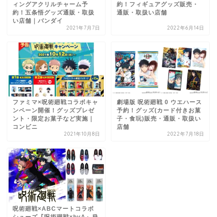
ィングアクリルチャーム予
約！フィギュアグッズ販売・
約！五条悟グッズ通販・取扱
通販・取扱い店舗
い店舗｜バンダイ
2021年7月7日
2022年6月14日
ファミマ×呪術廻戦コラボキャ
劇場版 呪術廻戦 0 ウエハース
ンペーン開催！グッズプレゼ
予約！グッズ(カード付きお菓
ント・限定お菓子など実施｜
子・食玩)販売・通販・取扱い
コンビニ
店舗
2021年10月8日
2022年7月18日
呪術廻戦×ABCマートコラボ