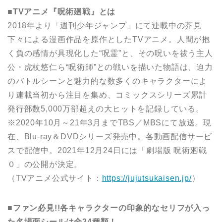
■TVアニメ『呪術廻戦』とは
2018年より「週刊少年ジャンプ」にて連載中の芥見
下々による漫画作品を原作としたTVアニメ。人間が抱
く負の感情が具現化した“呪霊”と、その呪いを祓う主人
公・虎杖悠仁ら“呪術師”との戦いを描いた物語は、迫力
のバトルシーンと魅力的な数多くのキャラクターによ
り連載当初から注目を集め、コミックスシリーズ累計
発行部数5,000万部超えの大ヒットを記録している。
※2020年10月～21年3月までTBS／MBSにて放送。現
在、Blu-ray＆DVDシリーズ発売中。各動画配信サービ
スで配信中。2021年12月24日には「劇場版 呪術廻戦
０」の公開が決定。
（TVアニメ公式サイト：
https://jujutsukaisen.jp/
）
■ファン必見!!各キャラクターの印象的なセリフが入っ
た名場面シールは全24種類！