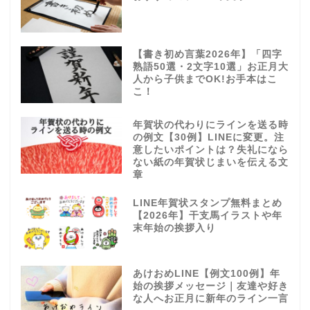
【書き初め言葉2026年】「四字
熟語50選・2文字10選」お正月大
人から子供までOK!お手本はこ
こ！
年賀状の代わりにラインを送る時
の例文【30例】LINEに変更。注
意したいポイントは？失礼になら
ない紙の年賀状じまいを伝える文
章
LINE年賀状スタンプ無料まとめ
【2026年】干支馬イラストや年
末年始の挨拶入り
あけおめLINE【例文100例】年
始の挨拶メッセージ｜友達や好き
な人へお正月に新年のライン一言