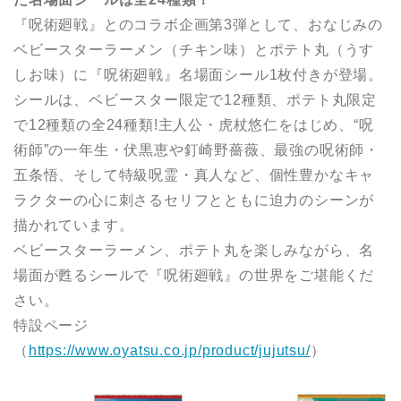
『呪術廻戦』とのコラボ企画第3弾として、おなじみの
ベビースターラーメン（チキン味）とポテト丸（うす
しお味）に『呪術廻戦』名場面シール1枚付きが登場。
シールは、ベビースター限定で12種類、ポテト丸限定
で12種類の全24種類!主人公・虎杖悠仁をはじめ、“呪
術師”の一年生・伏黒恵や釘崎野薔薇、最強の呪術師・
五条悟、そして特級呪霊・真人など、個性豊かなキャ
ラクターの心に刺さるセリフとともに迫力のシーンが
描かれています。
ベビースターラーメン、ポテト丸を楽しみながら、名
場面が甦るシールで『呪術廻戦』の世界をご堪能くだ
さい。
特設ページ
（
https://www.oyatsu.co.jp/product/jujutsu/
）