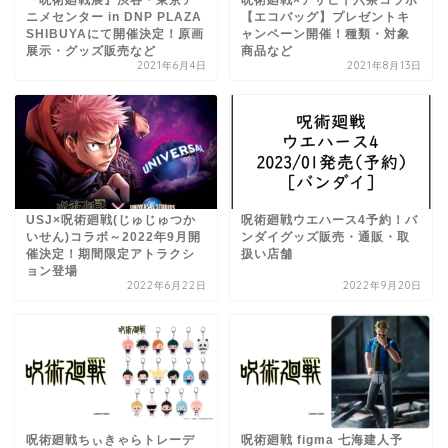
ニメセンター in DNP PLAZA
【エコバッグ】プレゼントキ
SHIBUYAにて開催決定！原画
ャンペーン開催！種類・対象
展示・グッズ販売など
商品など
2021年6月4日
2021年8月13日
USJ×呪術廻戦(じゅじゅつか
呪術廻戦ウエハース4予約！バ
いせん)コラボ～2022年9月開
ンダイグッズ販売・通販・取
催決定！期間限定アトラクシ
扱い店舗
ョン登場
2022年6月22日
2022年9月20日
呪術廻戦ちぃきゃらトレーデ
呪術廻戦 figma 七海建人予