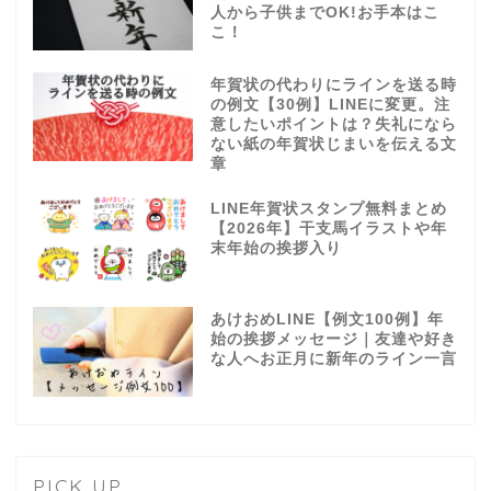
人から子供までOK!お手本はこ
こ！
年賀状の代わりにラインを送る時
の例文【30例】LINEに変更。注
意したいポイントは？失礼になら
ない紙の年賀状じまいを伝える文
章
LINE年賀状スタンプ無料まとめ
【2026年】干支馬イラストや年
末年始の挨拶入り
あけおめLINE【例文100例】年
始の挨拶メッセージ｜友達や好き
な人へお正月に新年のライン一言
PICK UP