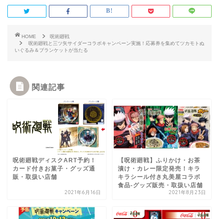
HOME
呪術廻戦
呪術廻戦と三ツ矢サイダーコラボキャンペーン実施！応募券を集めてツカモトぬ
いぐるみ＆ブランケットが当たる
関連記事
呪術廻戦ディスクART予約！
【呪術廻戦】ふりかけ・お茶
カード付きお菓子・グッズ通
漬け・カレー限定発売！キラ
販・取扱い店舗
キラシール付き丸美屋コラボ
食品-グッズ販売・取扱い店舗
2021年6月16日
2021年8月23日