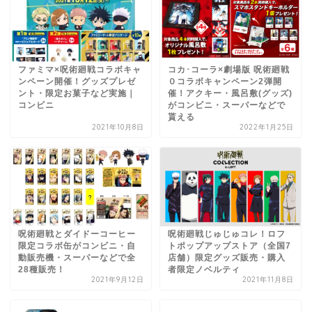
ファミマ×呪術廻戦コラボキャ
コカ･コーラ×劇場版 呪術廻戦
ンペーン開催！グッズプレゼ
０コラボキャンペーン2弾開
ント・限定お菓子など実施｜
催！アクキー・風呂敷(グッズ)
コンビニ
がコンビニ・スーパーなどで
貰える
2021年10月8日
2022年1月25日
呪術廻戦とダイドーコーヒー
呪術廻戦じゅじゅコレ！ロフ
限定コラボ缶がコンビニ・自
トポップアップストア（全国7
動販売機・スーパーなどで全
店舗）限定グッズ販売・購入
28種販売！
者限定ノベルティ
2021年9月12日
2021年11月8日