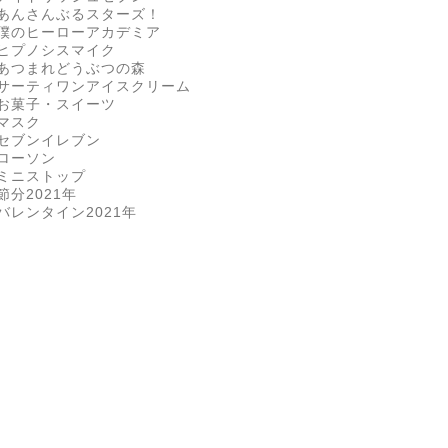
あんさんぶるスターズ！
僕のヒーローアカデミア
ヒプノシスマイク
あつまれどうぶつの森
サーティワンアイスクリーム
お菓子・スイーツ
マスク
セブンイレブン
ローソン
ミニストップ
節分2021年
バレンタイン2021年