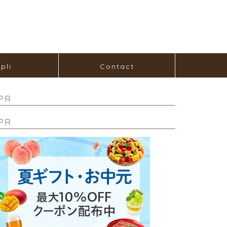
pli
Contact
PR
PR