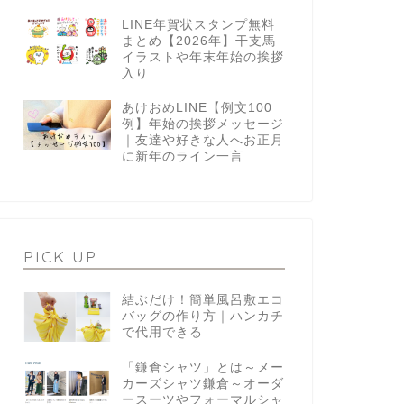
LINE年賀状スタンプ無料
まとめ【2026年】干支馬
イラストや年末年始の挨拶
入り
あけおめLINE【例文100
例】年始の挨拶メッセージ
｜友達や好きな人へお正月
に新年のライン一言
PICK UP
結ぶだけ！簡単風呂敷エコ
バッグの作り方｜ハンカチ
で代用できる
「鎌倉シャツ」とは～メー
カーズシャツ鎌倉～オーダ
ースーツやフォーマルシャ