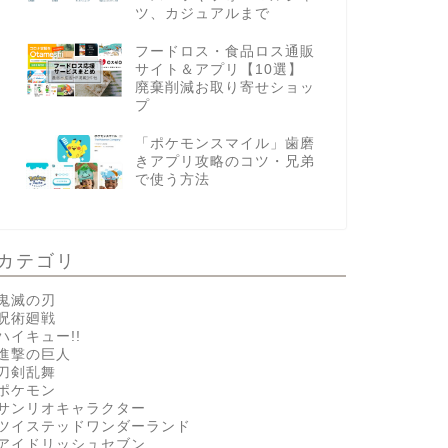
ツ、カジュアルまで
フードロス・食品ロス通販
サイト＆アプリ【10選】
廃棄削減お取り寄せショッ
プ
「ポケモンスマイル」歯磨
きアプリ攻略のコツ・兄弟
で使う方法
カテゴリ
鬼滅の刃
呪術廻戦
ハイキュー!!
進撃の巨人
刀剣乱舞
ポケモン
サンリオキャラクター
ツイステッドワンダーランド
アイドリッシュセブン