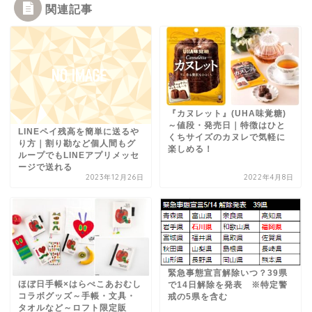
関連記事
『カヌレット』(UHA味覚糖)
～値段・発売日｜特徴はひと
LINEペイ残高を簡単に送るや
くちサイズのカヌレで気軽に
り方｜割り勘など個人間もグ
楽しめる！
ループでもLINEアプリメッセ
ージで送れる
2023年12月26日
2022年4月8日
緊急事態宣言解除いつ？39県
ほぼ日手帳×はらぺこあおむし
で14日解除を発表 ※特定警
コラボグッズ～手帳・文具・
戒の5県を含む
タオルなど～ロフト限定販