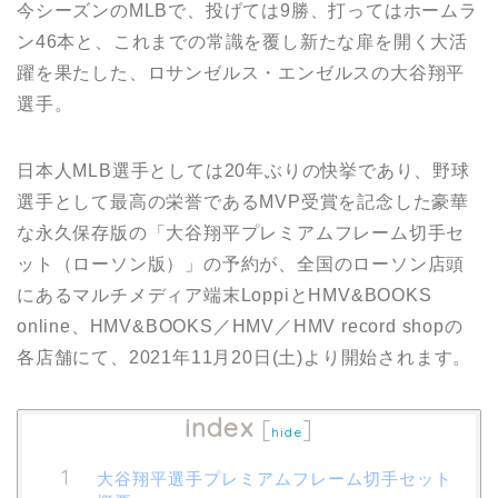
今シーズンのMLBで、投げては9勝、打ってはホームラ
ン46本と、これまでの常識を覆し新たな扉を開く大活
躍を果たした、ロサンゼルス・エンゼルスの大谷翔平
選手。
日本人MLB選手としては20年ぶりの快挙であり、野球
選手として最高の栄誉であるMVP受賞を記念した豪華
な永久保存版の「大谷翔平プレミアムフレーム切手セ
ット（ローソン版）」の予約が、全国のローソン店頭
にあるマルチメディア端末LoppiとHMV&BOOKS
online、HMV&BOOKS／HMV／HMV record shopの
各店舗にて、2021年11月20日(土)より開始されます。
index
[
]
hide
大谷翔平選手プレミアムフレーム切手セット