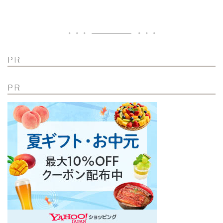
PR
PR