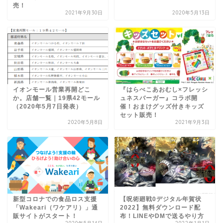
売！
2021年9月30日
2020年5月13日
イオンモール営業再開どこ
『はらぺこあおむし×フレッシ
か。店舗一覧｜19県42モール
ュネスバーガー』コラボ開
（2020年5月7日発表）
催！おまけグッズ付きキッズ
セット販売！
2020年5月8日
2021年9月3日
新型コロナでの食品ロス支援
【呪術廻戦0デジタル年賀状
「Wakeari（ワケアリ）」通
2022】無料ダウンロード配
販サイトがスタート！
布！LINEやDMで送るやり方