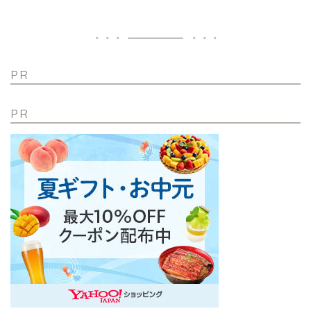
PR
PR