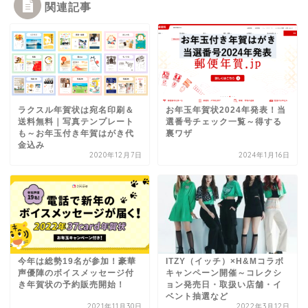
関連記事
ラクスル年賀状は宛名印刷＆
お年玉年賀状2024年発表！当
送料無料｜写真テンプレート
選番号チェック一覧～得する
も～お年玉付き年賀はがき代
裏ワザ
金込み
2020年12月7日
2024年1月16日
今年は総勢19名が参加！豪華
ITZY（イッチ）×H&Mコラボ
声優陣のボイスメッセージ付
キャンペーン開催～コレクシ
き年賀状の予約販売開始！
ョン発売日・取扱い店舗・イ
ベント抽選など
2021年11月30日
2022年3月12日