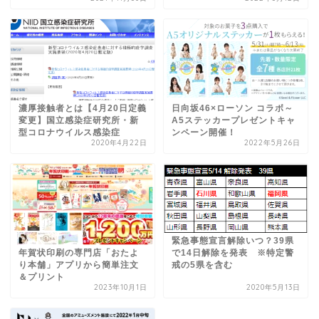
濃厚接触者とは【4月20日定義
日向坂46×ローソン コラボ～
変更】国立感染症研究所・新
A5ステッカープレゼントキャ
型コロナウイルス感染症
ンペーン開催！
2020年4月22日
2022年5月26日
緊急事態宣言解除いつ？39県
年賀状印刷の専門店「おたよ
で14日解除を発表 ※特定警
り本舗」アプリから簡単注文
戒の5県を含む
＆プリント
2023年10月1日
2020年5月13日