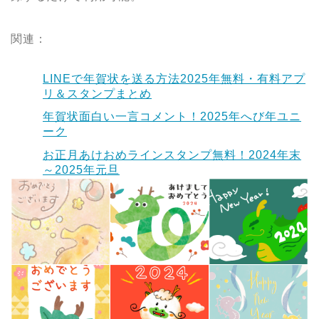
関連：
LINEで年賀状を送る方法2025年無料・有料アプ
リ＆スタンプまとめ
年賀状面白い一言コメント！2025年へび年ユニ
ーク
お正月あけおめラインスタンプ無料！2024年末
～2025年元旦