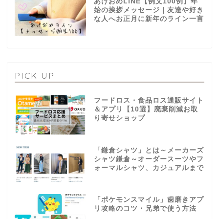
あけおめLINE【例文100例】年
始の挨拶メッセージ｜友達や好き
な人へお正月に新年のライン一言
PICK UP
フードロス・食品ロス通販サイト
＆アプリ【10選】廃棄削減お取
り寄せショップ
「鎌倉シャツ」とは～メーカーズ
シャツ鎌倉～オーダースーツやフ
ォーマルシャツ、カジュアルまで
「ポケモンスマイル」歯磨きアプ
リ攻略のコツ・兄弟で使う方法