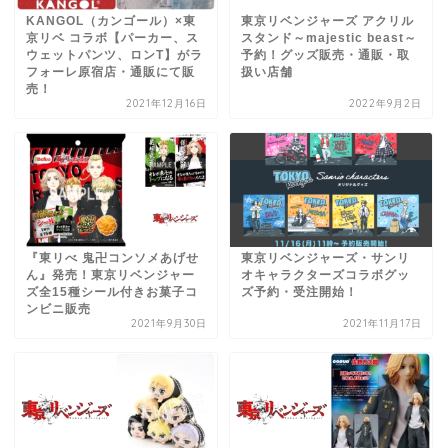
KANGOL（カンゴール）×東
東京リベンジャーズ アクリル
京リベ コラボ【パーカー、ス
スタンド～majestic beast～
ウェットパンツ、ロンT】がラ
予約！グッズ販売・通販・取
フォーレ原宿店・通販にて販
扱い店舗
売！
2021年12月16日
2022年9月2日
『東リべ 鬼卍コンソメあげせ
東京リベンジャーズ・サンリ
ん』発売！東京リベンジャー
オキャラクターズコラボグッ
ズ全15種シール付きお菓子コ
ズ予約・受注開始！
ンビニ販売
2021年9月30日
2021年11月17日