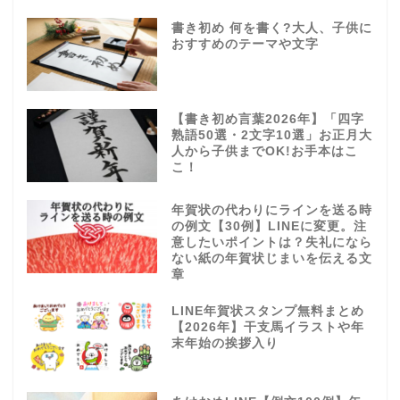
書き初め 何を書く?大人、子供に
おすすめのテーマや文字
【書き初め言葉2026年】「四字
熟語50選・2文字10選」お正月大
人から子供までOK!お手本はこ
こ！
年賀状の代わりにラインを送る時
の例文【30例】LINEに変更。注
意したいポイントは？失礼になら
ない紙の年賀状じまいを伝える文
章
LINE年賀状スタンプ無料まとめ
【2026年】干支馬イラストや年
末年始の挨拶入り