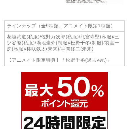
ラインナップ（全9種類、アニメイト限定1種類）
花垣武道(私服)/佐野万次郎(私服)/龍宮寺堅(私服)/三
ツ谷隆(私服)/場地圭介(制服)/松野千冬(制服)/羽宮一
虎(私服)/稀咲鉄太(未来)/半間修二(未来)
【アニメイト限定特典】「松野千冬(過去ver.)」