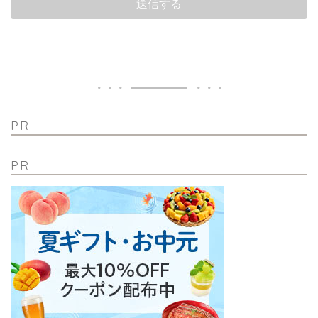
PR
PR