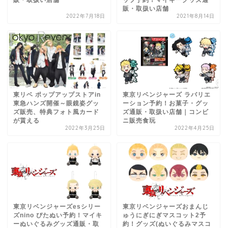
販・取扱い店舗
ップ予約！マイキーグッズ通
販・取扱い店舗
2022年7月18日
2021年8月14日
東リベ ポップアップストアin
東京リベンジャーズ ラバリエ
東急ハンズ開催～眼鏡姿グッ
ーション予約！お菓子・グッ
ズ販売、特典フォト風カード
ズ通販・取扱い店舗｜コンビ
が貰える
ニ販売食玩
2022年3月25日
2022年4月25日
東京リベンジャーズesシリー
東京リベンジャーズおまんじ
ズnino ぴたぬい予約！マイキ
ゅうにぎにぎマスコット2予
ーぬいぐるみグッズ通販・取
約！グッズ(ぬいぐるみマスコ