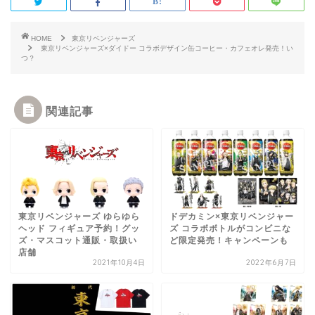
HOME
東京リベンジャーズ
東京リベンジャーズ×ダイドー コラボデザイン缶コーヒー・カフェオレ発売！い
つ？
関連記事
東京リベンジャーズ ゆらゆら
ドデカミン×東京リベンジャー
ヘッド フィギュア予約！グッ
ズ コラボボトルがコンビニな
ズ・マスコット通販・取扱い
ど限定発売！キャンペーンも
店舗
2021年10月4日
2022年6月7日