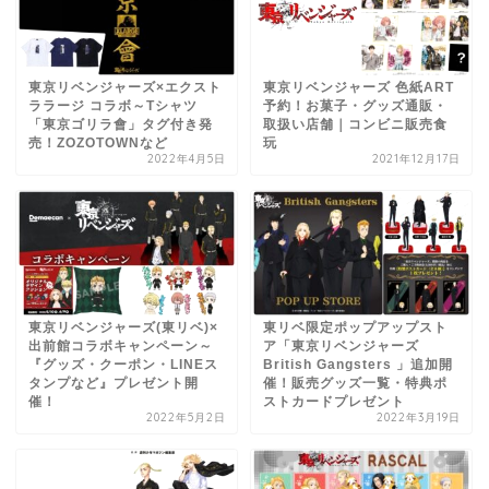
東京リベンジャーズ×エクスト
東京リベンジャーズ 色紙ART
ララージ コラボ～Tシャツ
予約！お菓子・グッズ通販・
「東京ゴリラ會」タグ付き発
取扱い店舗｜コンビニ販売食
売！ZOZOTOWNなど
玩
2022年4月5日
2021年12月17日
東京リベンジャーズ(東リベ)×
東リベ限定ポップアップスト
出前館コラボキャンペーン～
ア「東京リベンジャーズ
『グッズ・クーポン・LINEス
British Gangsters 」追加開
タンプなど』プレゼント開
催！販売グッズ一覧・特典ポ
催！
ストカードプレゼント
2022年5月2日
2022年3月19日