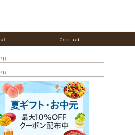
pli
Contact
PR
PR