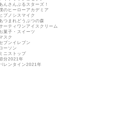
あんさんぶるスターズ！
僕のヒーローアカデミア
ヒプノシスマイク
あつまれどうぶつの森
サーティワンアイスクリーム
お菓子・スイーツ
マスク
セブンイレブン
ローソン
ミニストップ
節分2021年
バレンタイン2021年