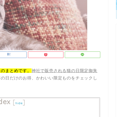
報のまとめです。
神社で販売される猫の日限定御朱
猫の日だけのお得、かわいい限定ものをチェックし
dex
[
]
hide