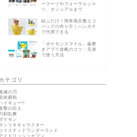
ースーツやフォーマルシャ
ツ、カジュアルまで
結ぶだけ！簡単風呂敷エコ
バッグの作り方｜ハンカチ
で代用できる
「ポケモンスマイル」歯磨
きアプリ攻略のコツ・兄弟
で使う方法
カテゴリ
鬼滅の刃
呪術廻戦
ハイキュー!!
進撃の巨人
刀剣乱舞
ポケモン
サンリオキャラクター
ツイステッドワンダーランド
アイドリッシュセブン