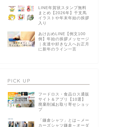
LINE年賀状スタンプ無料
まとめ【2026年】干支馬
イラストや年末年始の挨拶
入り
あけおめLINE【例文100
例】年始の挨拶メッセージ
｜友達や好きな人へお正月
に新年のライン一言
PICK UP
フードロス・食品ロス通販
サイト＆アプリ【10選】
廃棄削減お取り寄せショッ
プ
「鎌倉シャツ」とは～メー
カーズシャツ鎌倉～オーダ