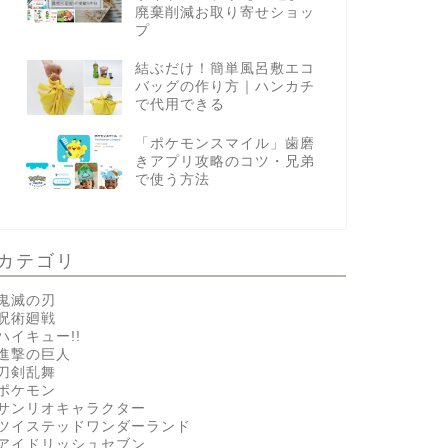
廃棄削減お取り寄せショッ
プ
結ぶだけ！簡単風呂敷エコ
バッグの作り方｜ハンカチ
で代用できる
「ポケモンスマイル」歯磨
きアプリ攻略のコツ・兄弟
で使う方法
カテゴリ
鬼滅の刃
呪術廻戦
ハイキュー!!
進撃の巨人
刀剣乱舞
ポケモン
サンリオキャラクター
ツイステッドワンダーランド
アイドリッシュセブン