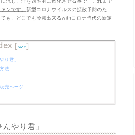
間に流し、汗を効率的に気化させる事で、これまで
ファンです。
新型コロナウイルスの拡散予防のた
ても、どこでも冷却出来るwithコロナ時代の新定
dex
[
]
hide
やり君」
方法
販売ページ
ひんやり君」