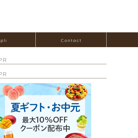
pli
Contact
PR
PR