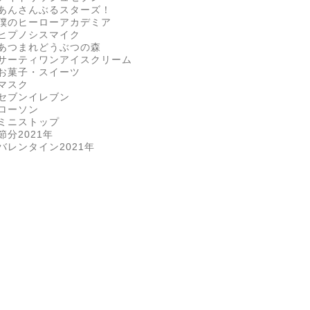
あんさんぶるスターズ！
僕のヒーローアカデミア
ヒプノシスマイク
あつまれどうぶつの森
サーティワンアイスクリーム
お菓子・スイーツ
マスク
セブンイレブン
ローソン
ミニストップ
節分2021年
バレンタイン2021年