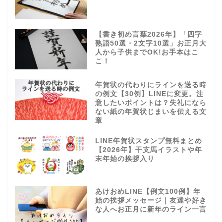
【書き初め言葉2026年】「四字
熟語50選・2文字10選」お正月大
人から子供までOK!お手本はこ
こ！
年賀状の代わりにラインを送る時
の例文【30例】LINEに変更。注
意したいポイントは？失礼になら
ない紙の年賀状じまいを伝える文
章
LINE年賀状スタンプ無料まとめ
【2026年】干支馬イラストや年
末年始の挨拶入り
あけおめLINE【例文100例】年
始の挨拶メッセージ｜友達や好き
な人へお正月に新年のライン一言