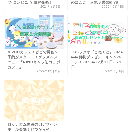
プ(コンビニ)で限定発売！
のはここ！人気３選godiva
2021年6月8日
2020年2月11日
NIZOOカフェ！どこで開催？
TBSラジオ『こねくと』2024
予約がスタート！グッズ＆メ
年年賀状プレゼントキャンペ
ニュー「NiziUキャラ初コラボ
ーン！2023年12月11日～21
カフェ」
日
2022年12月31日
2023年12月8日
ロッテガム鬼滅の刃デザイン
ボトル登場！いつから発