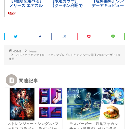
HOME
News
APEXクリアファイル・ファミマプレゼントキャンペーン開催-A5エペデザイン5
種類
関連記事
ストレンジャー・シングス×フ
モスバーガー「月見フォカッ
ァミマ コラボ～「ラインソッ
チャ」×星街すいせいコラボ