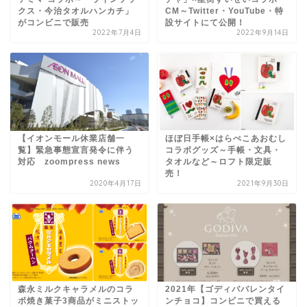
クス・今治タオルハンカチ」
CM～Twitter・YouTube・特
がコンビニで販売
設サイトにて公開！
2022年7月4日
2022年9月14日
【イオンモール休業店舗一
ほぼ日手帳×はらぺこあおむし
覧】緊急事態宣言発令に伴う
コラボグッズ～手帳・文具・
対応 zoompress news
タオルなど～ロフト限定販
売！
2020年4月17日
2021年9月30日
森永ミルクキャラメルのコラ
2021年【ゴディババレンタイ
ボ焼き菓子3商品がミニストッ
ンチョコ】コンビニで買える