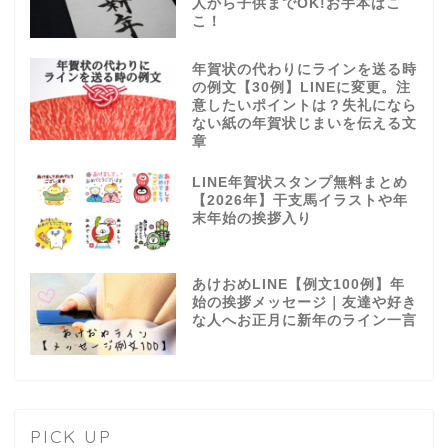
人から子供までOK!お手本はこ
こ！
年賀状の代わりにラインを送る時
の例文【30例】LINEに変更。注
意したいポイントは？失礼になら
ない紙の年賀状じまいを伝える文
章
LINE年賀状スタンプ無料まとめ
【2026年】干支馬イラストや年
末年始の挨拶入り
あけおめLINE【例文100例】年
始の挨拶メッセージ｜友達や好き
な人へお正月に新年のライン一言
PICK UP