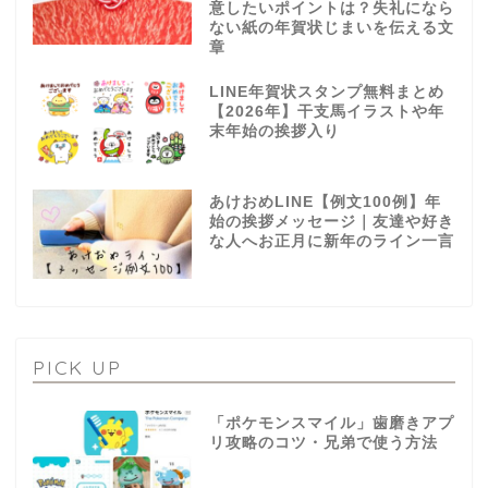
意したいポイントは？失礼になら
ない紙の年賀状じまいを伝える文
章
LINE年賀状スタンプ無料まとめ
【2026年】干支馬イラストや年
末年始の挨拶入り
あけおめLINE【例文100例】年
始の挨拶メッセージ｜友達や好き
な人へお正月に新年のライン一言
PICK UP
「ポケモンスマイル」歯磨きアプ
リ攻略のコツ・兄弟で使う方法