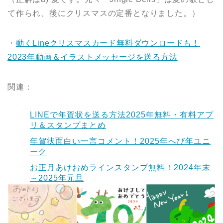
て作られ、後にクリスマスの定番となりました。）
・
動くLineクリスマスカード無料ダウンロードも！
2023年動画＆イラストメッセージを送る方法
関連：
LINEで年賀状を送る方法2025年無料・有料アプ
リ＆スタンプまとめ
年賀状面白い一言コメント！2025年へび年ユニ
ーク
お正月あけおめラインスタンプ無料！2024年末
～2025年元旦