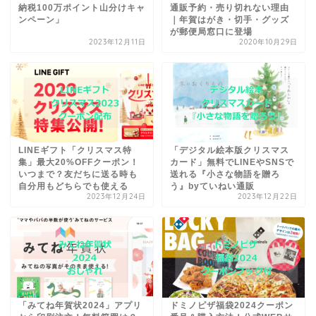
納税100万ポイント山分けキャ
通販予約・売り切れない理由
ンペーン」
｜年賀はがき・切手・グッズ
が郵便局窓口に登場
2023年12月11日
2020年10月29日
LINEギフト「クリスマス特
「デジタル絵本版クリスマス
集」最大20%OFFクーポン！
カード」無料でLINEやSNSで
いつまで？友だちに送る時も
送れる『小さな物語を贈ろ
自分用もどちらでも使える
う』byていねい通販
2023年12月24日
2023年12月22日
「みてね年賀状2024」アプリ
ドミノピザ福袋2024クーポン