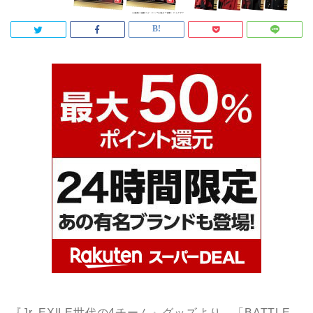
『Jr. EXILE世代の4チーム』グッズより、「BATTLE