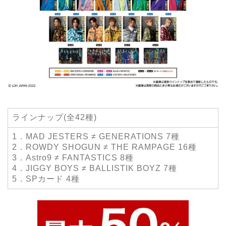
ラインナップ(全42種)
1．MAD JESTERS ≠ GENERATIONS 7種
2．ROWDY SHOGUN ≠ THE RAMPAGE 16種
3．Astro9 ≠ FANTASTICS 8種
4．JIGGY BOYS ≠ BALLISTIK BOYZ 7種
5．SPカード 4種